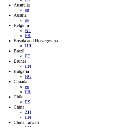
Australia
en
Austria
de
Belgium
NL
FR
Bosnia and Herzegovina
HR
Brazil
PT
Brunei
EN
Bulgaria
BG
Canada
en
FR
Chile
ES
China
ZH
EN
China Taiwan