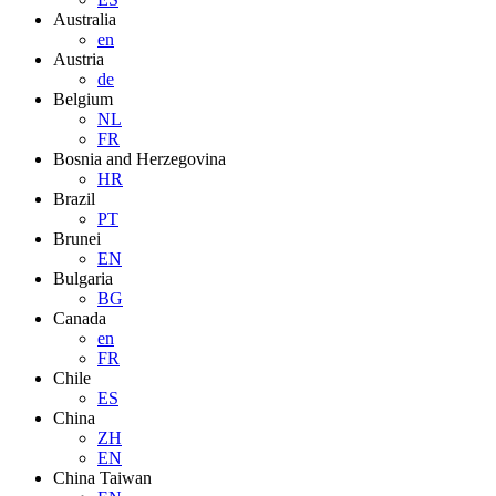
Australia
en
Austria
de
Belgium
NL
FR
Bosnia and Herzegovina
HR
Brazil
PT
Brunei
EN
Bulgaria
BG
Canada
en
FR
Chile
ES
China
ZH
EN
China Taiwan