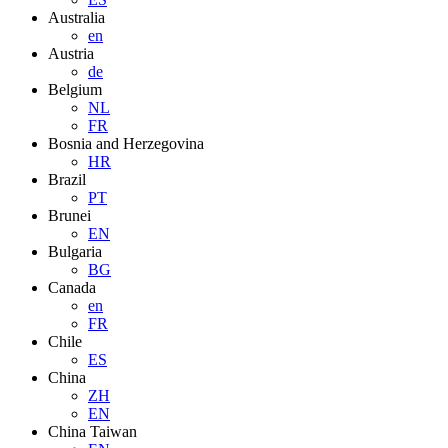
Australia
en
Austria
de
Belgium
NL
FR
Bosnia and Herzegovina
HR
Brazil
PT
Brunei
EN
Bulgaria
BG
Canada
en
FR
Chile
ES
China
ZH
EN
China Taiwan