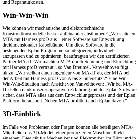
und Reparaturkosten.
Win-Win-Win
Wie können wir mechanische und elektrotechnische
Konstruktionsmodelle besser aufeinander abstimmen? „Wir statteten
MTA mit Harness proD aus – einer Software zur Entwicklung
dreidimensionaler Kabelbäume. Um diese Software in die
bestehenden Eplan Programme zu integrieren, individuell
anzupassen und zu optimieren, beauftragten wir den zertifizierten
Partner MA-IT. Wir machten MTA durch Schulung und Einrichtung
mit Harness proD vertraut“, so Van Dreumel. Vanvelthoven fügt
hinzu: „Wir stellten einen Ingenieur von MA-IT ab, der MTA bei
der Arbeit mit Harness proD von A bis Z unterstützt.“ Eine Win-
Win-Win-Situation nach Ansicht von Vanvelthoven: „Wir bei MA-
IT stellen dank unserer operativen Erfahrung mit der Eplan Software
sicher, dass MTA alles aus dem Entwicklungsprozess und der Eplan
Plattform herausholt. Neben MTA profitiert auch Eplan davon.“
3D-Einblick
Im Falle von Problemen oder Fragen können alle beteiligten MTA-
Mitarbeiter das 3D-Modell einer produzierten Maschine direkt
einsehen. Dies gilt für Mechaniker und Elektroniker, im Büro und in