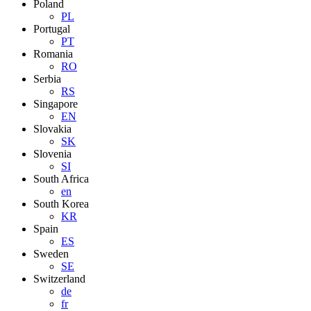
Poland
PL
Portugal
PT
Romania
RO
Serbia
RS
Singapore
EN
Slovakia
SK
Slovenia
SI
South Africa
en
South Korea
KR
Spain
ES
Sweden
SE
Switzerland
de
fr