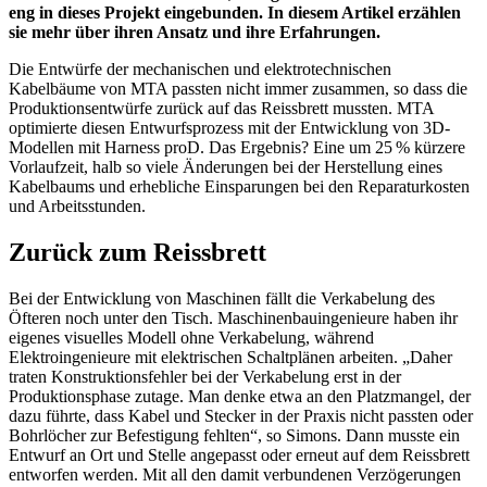
eng in dieses Projekt eingebunden. In diesem Artikel erzählen
sie mehr über ihren Ansatz und ihre Erfahrungen.
Die Entwürfe der mechanischen und elektrotechnischen
Kabelbäume von MTA passten nicht immer zusammen, so dass die
Produktionsentwürfe zurück auf das Reissbrett mussten. MTA
optimierte diesen Entwurfsprozess mit der Entwicklung von 3D-
Modellen mit Harness proD. Das Ergebnis? Eine um 25 % kürzere
Vorlaufzeit, halb so viele Änderungen bei der Herstellung eines
Kabelbaums und erhebliche Einsparungen bei den Reparaturkosten
und‏ Arbeitsstunden.
Zurück zum Reissbrett
Bei der Entwicklung von Maschinen fällt die Verkabelung des
Öfteren noch unter den Tisch. Maschinenbauingenieure haben ihr
eigenes visuelles Modell ohne Verkabelung, während
Elektroingenieure mit elektrischen Schaltplänen arbeiten. „Daher
traten Konstruktionsfehler bei der Verkabelung erst in der
Produktionsphase zutage. Man denke etwa an den Platzmangel, der
dazu führte, dass Kabel und Stecker in der Praxis nicht passten oder
Bohrlöcher zur Befestigung fehlten“, so Simons. Dann musste ein
Entwurf an Ort und Stelle angepasst oder erneut auf dem Reissbrett
entworfen werden. Mit all den damit verbundenen Verzögerungen