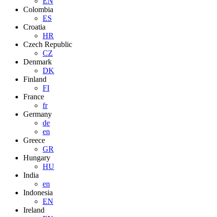
EN
Colombia
ES
Croatia
HR
Czech Republic
CZ
Denmark
DK
Finland
FI
France
fr
Germany
de
en
Greece
GR
Hungary
HU
India
en
Indonesia
EN
Ireland