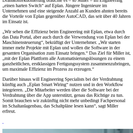
Drahtkonfektionierung brauchte es – so Miller – im Engineering
„einen harten Switch“ auf Eplan. Jüngere Ingenieure im
Unternehmen und eine steigende Anzahl an Kunden ahnten bereits
die Vorteile von Eplan gegenüber AutoCAD, das seit über 40 Jahren
im Einsatz ist.
„Wir sehen die Effizienz beim Engineering mit Eplan, etwa durch
das Data Portal, aber auch durch die Verwendung von Eplan bei der
Maschinensteuerung“, bekräftigt der Unternehmer. „Wir starten
immer mehr Projekte mit Eplan und wollen die Software in der
gesamten Organisation zum Einsatz bringen.“ Das Ziel für Miller ist,
„mit der Eplan Plattform alle Automatisierungslösungen zu einem
ganzheitlichen, erstklassigen Fertigungssystem zusammenzubringen,
um maximale Effizienz im Prozess zu erzeugen.“
Darüber hinaus will Engineering Specialists bei der Verdrahtung
künftig auch „Eplan Smart Wiring“ nutzen und in den Workflow
integrieren. „Die Mitarbeiter werden über die Software bei der
Verdrahtung über die App unterstützt, genau das Richtige zu tun.
Somit brauchen wir zukünftig nicht mehr unbedingt Fachpersonal
im Schaltanlagenbau, das Schaltpläne lesen kann“, sagt Miller
erfreut.