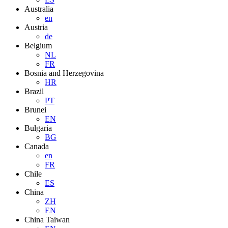
Australia
en
Austria
de
Belgium
NL
FR
Bosnia and Herzegovina
HR
Brazil
PT
Brunei
EN
Bulgaria
BG
Canada
en
FR
Chile
ES
China
ZH
EN
China Taiwan