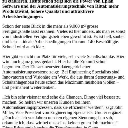
zu etablieren. Heute schon zeigt sich die Power von Eplan
Software und der Automatisierungstechnik von Rittal: mehr
Produktivität, höhere Qualität und attraktivere
Arbeitsbedingungen.
Schon der erste Blick in die mehr als 9.000 m² grosse
Fertigungshalle lässt erahnen: Vieles ist hier anders, als man es sonst
von industriellen Fertigungsbetrieben gewohnt ist. Es ist hell, sauber
und leise – ideale Arbeitsbedingungen für rund 140 Beschäftigte.
Schnell wird auch klar:
Hier gibt es nicht nur Platz für viele, sehr viele Schaltschränke. Hier
wird auch ganz gross gedacht. Hier hat die Zukunft schon
begonnen. Der Einsatz neuester datengetriebener
Automatisierungssysteme zeigt: Bei Engineering Specialists sind
Innovatoren und Visionäre am Werk, die aus ihrem Steuerungs- und
Schaltanlagenbau heute schon das Maximum rausholen wollen –
und permanent weiterdenken.
„Ich bin sehr visionär und sehe die Chancen, Dinge viel besser zu
machen. So helfen wir unseren Kunden bei ihren
Automatisierungsprozessen, dass sie effizienter werden“, sagt John
Miller, Vice President von Engineering Specialists. Und er ergänzt:
„Doch als ich vor Jahren unseren eigenen Steuerungsbau sah,
erkannte ich, dass wir bei uns selbst keinen guten Job machten.“
Diese Erkenntnis brachte die Transformation in Gang.