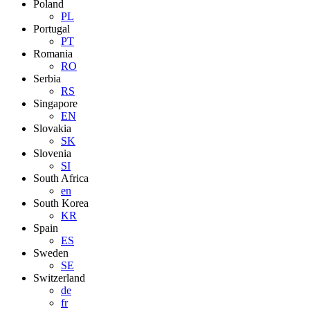
Poland
PL
Portugal
PT
Romania
RO
Serbia
RS
Singapore
EN
Slovakia
SK
Slovenia
SI
South Africa
en
South Korea
KR
Spain
ES
Sweden
SE
Switzerland
de
fr