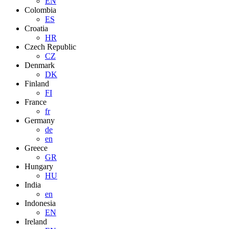
EN
Colombia
ES
Croatia
HR
Czech Republic
CZ
Denmark
DK
Finland
FI
France
fr
Germany
de
en
Greece
GR
Hungary
HU
India
en
Indonesia
EN
Ireland