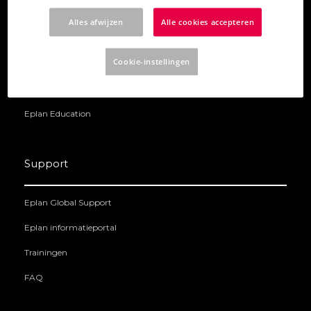
Eplan eManage
Alles afwijzen
Alle cookies accepteren
Eplan eBuild
Cookie-instellingen
Eplan Data Portal
Eplan Platform
Eplan Education
Support
Eplan Global Support
Eplan informatieportal
Trainingen
FAQ