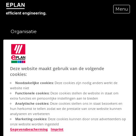
Menu
epulse.com home
Organisatie
Over EPLAN
Friedhelm Loh Group
Deze website maakt gebruik van de volgende
Werken bij Eplan
cookies:
Trust Center
Noodzakelijke cookies:
Deze cookies zijn nodig anders werkt de
website niet
Contact
Functionele cookies:
Deze cookies stellen de website in staat om
extra functies en persoonlijke instellingen aan te bieden
Analytische cookies:
Deze cookies stellen ons in staat bezoekers en
hun herkomst te tellen zodat we de prestatie van onze website kunnen
Producten
analyseren en verbeteren
Marketing cookies:
Deze cookies kunnen door onze adverteerders op
onze website worden ingesteld
Gegevensbescherming
Imprint
Eplan eView