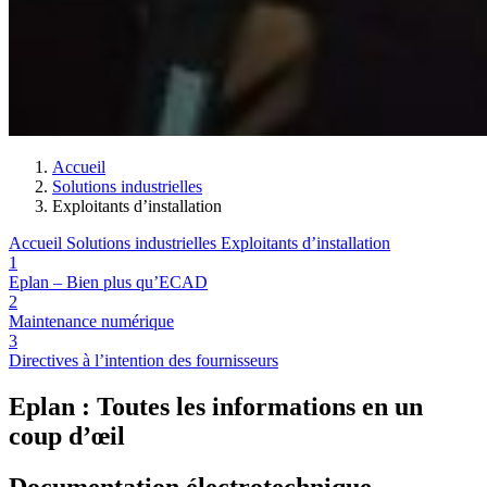
Accueil
Solutions industrielles
Exploitants d’installation
Accueil
Solutions industrielles
Exploitants d’installation
1
Eplan – Bien plus qu’ECAD
2
Maintenance numérique
3
Directives à l’intention des fournisseurs
Eplan : Toutes les informations en un
coup d’œil
Documentation électrotechnique