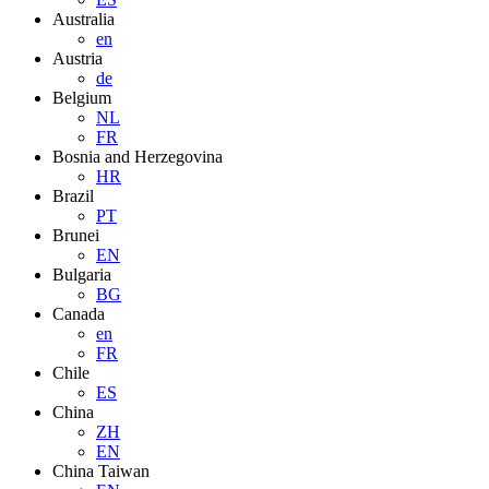
Australia
en
Austria
de
Belgium
NL
FR
Bosnia and Herzegovina
HR
Brazil
PT
Brunei
EN
Bulgaria
BG
Canada
en
FR
Chile
ES
China
ZH
EN
China Taiwan