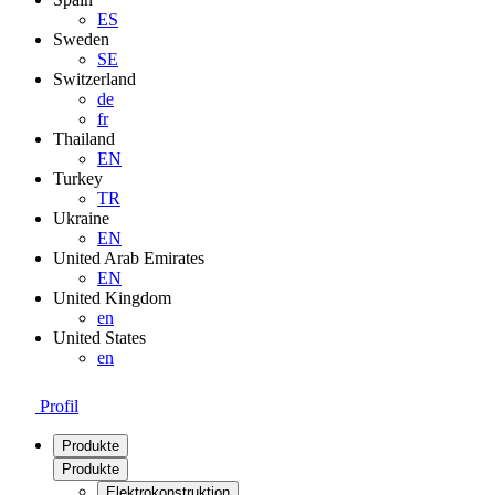
ES
Sweden
SE
Switzerland
de
fr
Thailand
EN
Turkey
TR
Ukraine
EN
United Arab Emirates
EN
United Kingdom
en
United States
en
Profil
Produkte
Produkte
Elektrokonstruktion