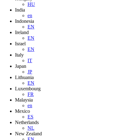
HU
India
en
Indonesia
EN
Ireland
EN
Israel
EN
Italy
IT
Japan
JP
Lithuania
EN
Luxembourg
FR
Malaysia
en
Mexico
ES
Netherlands
NL
New Zealand
EN