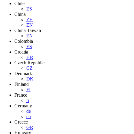
Chile
ES
China
ZH
EN
China Taiwan
EN
Colombia
ES
Croatia
HR
Czech Republic
CZ
Denmark
DK
Finland
FI
France
fr
Germany
de
en
Greece
GR
Hungary