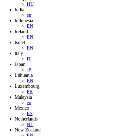
HU
India
en
Indonesia
EN
Ireland
EN
Israel
EN
Italy
IT
Japan
JP
Lithuania
EN
Luxembourg
FR
Malaysia
en
Mexico
ES
Netherlands
NL
New Zealand
EN