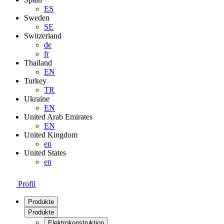
ES
Sweden
SE
Switzerland
de
fr
Thailand
EN
Turkey
TR
Ukraine
EN
United Arab Emirates
EN
United Kingdom
en
United States
en
Profil
Produkte
Produkte
Elektrokonstruktion