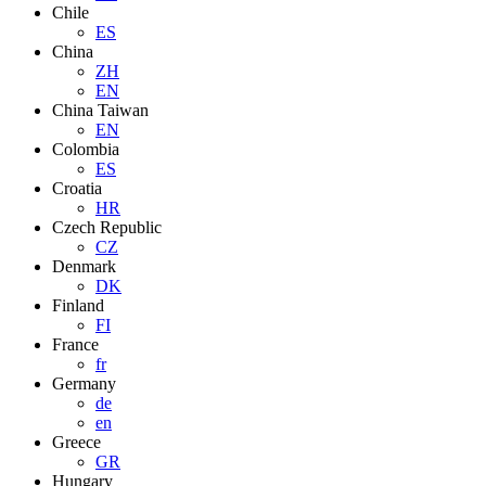
Chile
ES
China
ZH
EN
China Taiwan
EN
Colombia
ES
Croatia
HR
Czech Republic
CZ
Denmark
DK
Finland
FI
France
fr
Germany
de
en
Greece
GR
Hungary