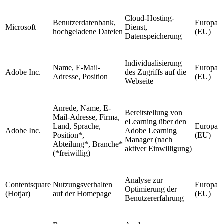
Cloud-Hosting-
Benutzerdatenbank,
Europa
Microsoft
Dienst,
hochgeladene Dateien
(EU)
Datenspeicherung
Individualisierung
Name, E-Mail-
Europa
Adobe Inc.
des Zugriffs auf die
Adresse, Position
(EU)
Webseite
Anrede, Name, E-
Bereitstellung von
Mail-Adresse, Firma,
eLearning über den
Land, Sprache,
Europa
Adobe Inc.
Adobe Learning
Position*,
(EU)
Manager (nach
Abteilung*, Branche*
aktiver Einwilligung)
(*freiwillig)
Analyse zur
Contentsquare
Nutzungsverhalten
Europa
Optimierung der
(Hotjar)
auf der Homepage
(EU)
Benutzererfahrung