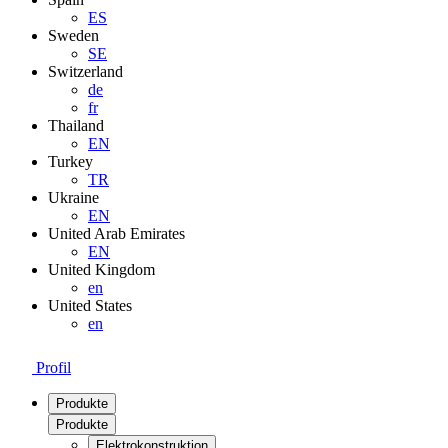
ES
Sweden
SE
Switzerland
de
fr
Thailand
EN
Turkey
TR
Ukraine
EN
United Arab Emirates
EN
United Kingdom
en
United States
en
Profil
Produkte
Produkte
Elektrokonstruktion