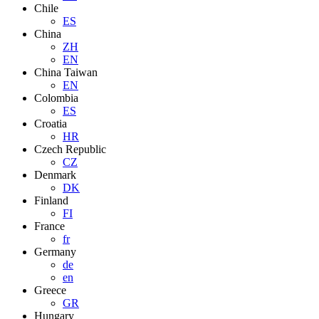
Chile
ES
China
ZH
EN
China Taiwan
EN
Colombia
ES
Croatia
HR
Czech Republic
CZ
Denmark
DK
Finland
FI
France
fr
Germany
de
en
Greece
GR
Hungary