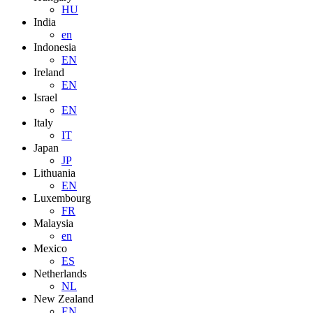
HU
India
en
Indonesia
EN
Ireland
EN
Israel
EN
Italy
IT
Japan
JP
Lithuania
EN
Luxembourg
FR
Malaysia
en
Mexico
ES
Netherlands
NL
New Zealand
EN