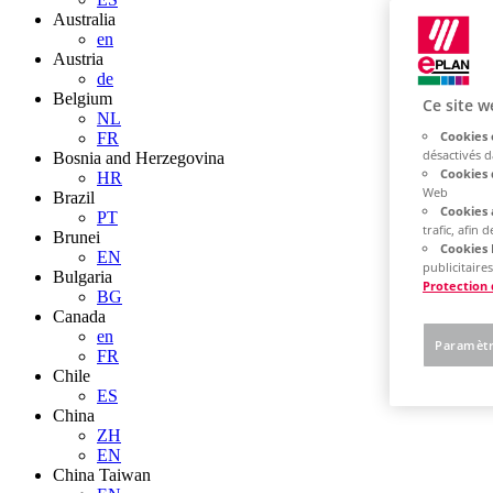
Australia
en
Austria
de
Belgium
Ce site w
NL
Cookies 
FR
désactivés 
Bosnia and Herzegovina
Cookies 
HR
Web
Brazil
Cookies 
PT
trafic, afin
Brunei
Cookies 
EN
publicitaires
Bulgaria
Protection
BG
Canada
en
Paramètr
FR
Chile
ES
China
ZH
EN
China Taiwan