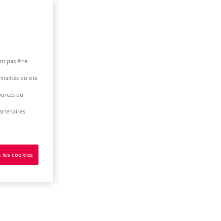
nt pas être
nalités du site
ources du
artenaires
 les cookies