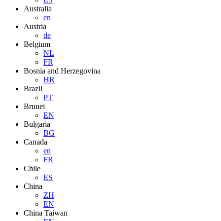
Australia
en
Austria
de
Belgium
NL
FR
Bosnia and Herzegovina
HR
Brazil
PT
Brunei
EN
Bulgaria
BG
Canada
en
FR
Chile
ES
China
ZH
EN
China Taiwan