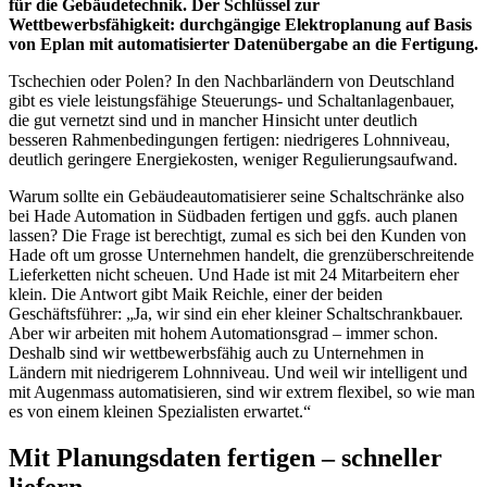
für die Gebäudetechnik. Der Schlüssel zur
Wettbewerbsfähigkeit: durchgängige Elektroplanung auf Basis
von Eplan mit automatisierter Datenübergabe an die Fertigung.
Tschechien oder Polen? In den Nachbarländern von Deutschland
gibt es viele leistungsfähige Steuerungs- und Schaltanlagenbauer,
die gut vernetzt sind und in mancher Hinsicht unter deutlich
besseren Rahmenbedingungen fertigen: niedrigeres Lohnniveau,
deutlich geringere Energiekosten, weniger Regulierungsaufwand.
Warum sollte ein Gebäudeautomatisierer seine Schaltschränke also
bei Hade Automation in Südbaden fertigen und ggfs. auch planen
lassen? Die Frage ist berechtigt, zumal es sich bei den Kunden von
Hade oft um grosse Unternehmen handelt, die grenzüberschreitende
Lieferketten nicht scheuen. Und Hade ist mit 24 Mitarbeitern eher
klein. Die Antwort gibt Maik Reichle, einer der beiden
Geschäftsführer: „Ja, wir sind ein eher kleiner Schaltschrankbauer.
Aber wir arbeiten mit hohem Automationsgrad – immer schon.
Deshalb sind wir wettbewerbsfähig auch zu Unternehmen in
Ländern mit niedrigerem Lohnniveau. Und weil wir intelligent und
mit Augenmass automatisieren, sind wir extrem flexibel, so wie man
es von einem kleinen Spezialisten erwartet.“
Mit Planungsdaten fertigen – schneller
liefern