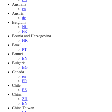
Australia
en
Austria
de
Belgium
NL
FR
Bosnia and Herzegovina
HR
Brazil
PT
Brunei
EN
Bulgaria
BG
Canada
en
FR
Chile
ES
China
ZH
EN
China Taiwan