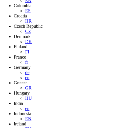
EN
Colombia
ES
Croatia
HR
Czech Republic
CZ
Denmark
DK
Finland
FI
France
fr
Germany
de
en
Greece
GR
Hungary
HU
India
en
Indonesia
EN
Ireland