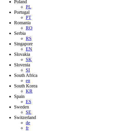
Poland
PL
Portugal
PT
Romania
RO
Serbia
RS
Singapore
EN
Slovakia
SK
Slovenia
SI
South Africa
en
South Korea
KR
Spain
ES
Sweden
SE
Switzerland
de
fr