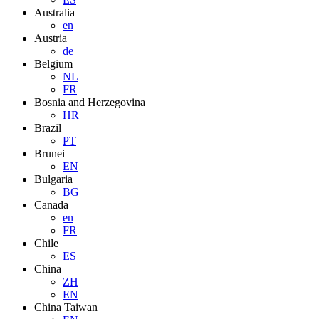
Australia
en
Austria
de
Belgium
NL
FR
Bosnia and Herzegovina
HR
Brazil
PT
Brunei
EN
Bulgaria
BG
Canada
en
FR
Chile
ES
China
ZH
EN
China Taiwan