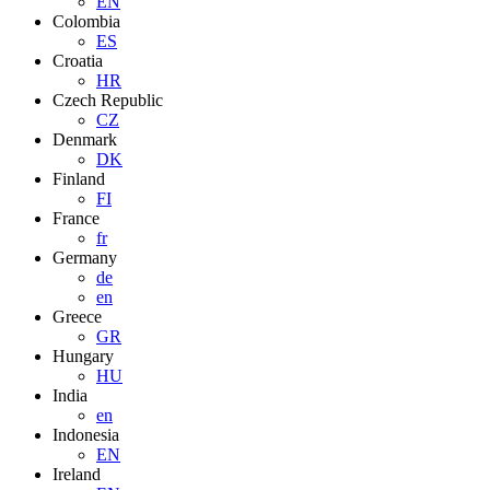
EN
Colombia
ES
Croatia
HR
Czech Republic
CZ
Denmark
DK
Finland
FI
France
fr
Germany
de
en
Greece
GR
Hungary
HU
India
en
Indonesia
EN
Ireland