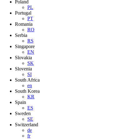
Poland
PL
Portugal
PT
Romania
RO
Serbia
RS
Singapore
EN
Slovakia
SK
Slovenia
SI
South Africa
en
South Korea
KR
Spain
ES
Sweden
SE
Switzerland
de
fr