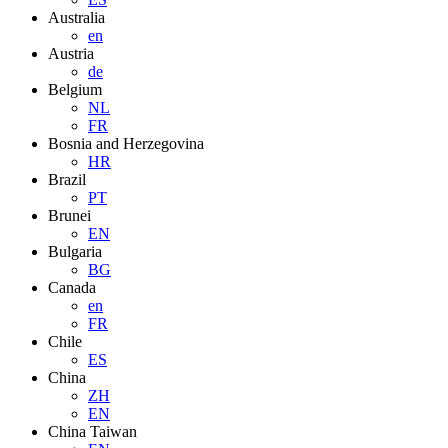
Australia
en
Austria
de
Belgium
NL
FR
Bosnia and Herzegovina
HR
Brazil
PT
Brunei
EN
Bulgaria
BG
Canada
en
FR
Chile
ES
China
ZH
EN
China Taiwan