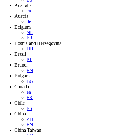
Australia
en
Austria
de
Belgium
NL
FR
Bosnia and Herzegovina
HR
Brazil
PT
Brunei
EN
Bulgaria
BG
Canada
en
FR
Chile
ES
China
ZH
EN
China Taiwan