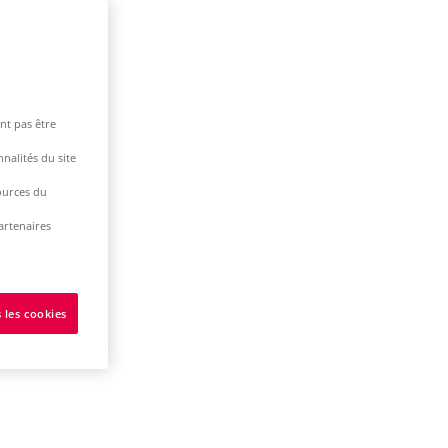
nt pas être
nalités du site
ources du
artenaires
 les cookies