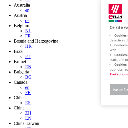
Australia
en
Austria
de
Belgium
Ce site w
NL
Cookies 
FR
désactivés 
Bosnia and Herzegovina
Cookies 
HR
Web
Brazil
Cookies 
PT
trafic, afin
Brunei
Cookies 
EN
publicitaires
Bulgaria
Protection
BG
Canada
en
Paramètr
FR
Chile
ES
China
ZH
EN
China Taiwan