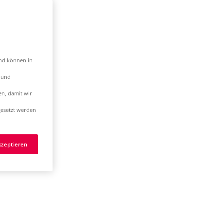
und können in
t und
en, damit wir
esetzt werden
kzeptieren