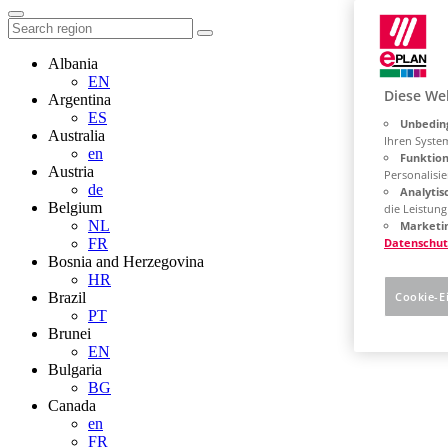
Albania
EN
Diese We
Argentina
ES
Unbeding
Australia
Ihren Syste
en
Funktion
Austria
Personalisie
de
Analytis
Belgium
die Leistun
NL
Marketin
FR
Datenschut
Bosnia and Herzegovina
HR
Brazil
Cookie-E
PT
Brunei
EN
Bulgaria
BG
Canada
en
FR