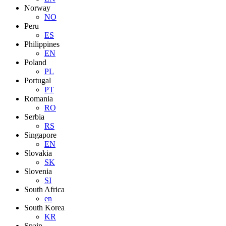
Norway
NO
Peru
ES
Philippines
EN
Poland
PL
Portugal
PT
Romania
RO
Serbia
RS
Singapore
EN
Slovakia
SK
Slovenia
SI
South Africa
en
South Korea
KR
Spain