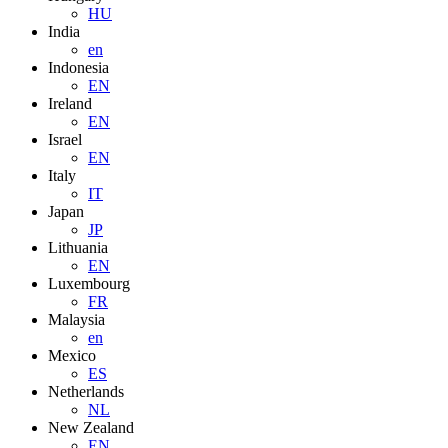
HU
India
en
Indonesia
EN
Ireland
EN
Israel
EN
Italy
IT
Japan
JP
Lithuania
EN
Luxembourg
FR
Malaysia
en
Mexico
ES
Netherlands
NL
New Zealand
EN