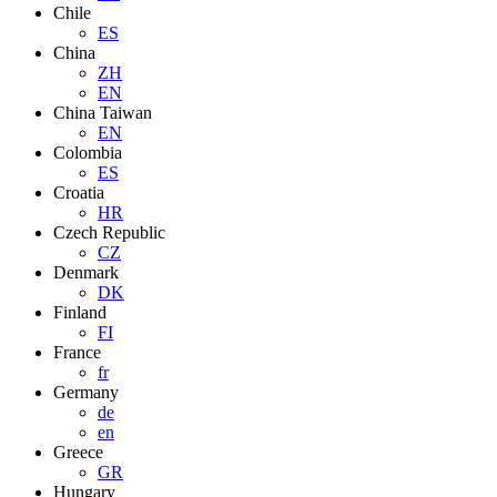
Chile
ES
China
ZH
EN
China Taiwan
EN
Colombia
ES
Croatia
HR
Czech Republic
CZ
Denmark
DK
Finland
FI
France
fr
Germany
de
en
Greece
GR
Hungary