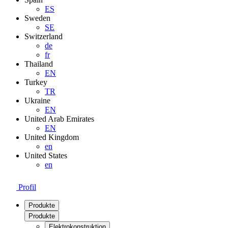
ES
Sweden
SE
Switzerland
de
fr
Thailand
EN
Turkey
TR
Ukraine
EN
United Arab Emirates
EN
United Kingdom
en
United States
en
Profil
Produkte
Produkte
Elektrokonstruktion