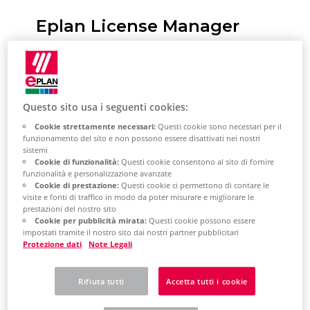
Eplan License Manager
General information
This template supports you in
Questo sito usa i seguenti cookies:
creating an Eplan License Manager in
Cookie strettamente necessari:
Questi cookie sono necessari per il
your Azure subscription.
funzionamento del sito e non possono essere disattivati ​​nei nostri
sistemi
Cookie di funzionalità:
Questi cookie consentono al sito di fornire
You will receive the following
funzionalità e personalizzazione avanzate
support:
Cookie di prestazione:
Questi cookie ci permettono di contare le
visite e fonti di traffico in modo da poter misurare e migliorare le
prestazioni del nostro sito
A machine is created (DS2_v2)
Cookie per pubblicità mirata:
Questi cookie possono essere
impostati tramite il nostro sito dai nostri partner pubblicitari
The machine is added to the set
Protezione dati
Note Legali
domain
Rifiuta tutti
Accetta tutti i cookie
The Eplan license manager is
installed