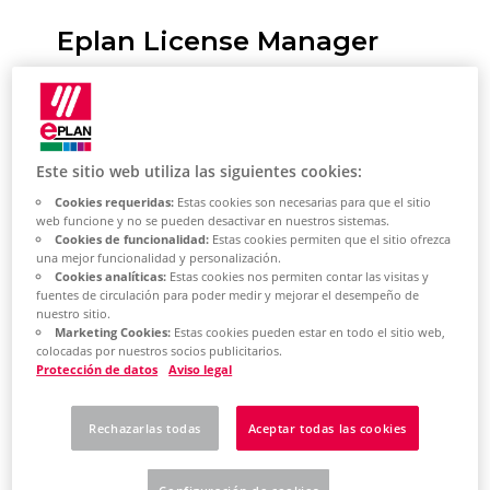
Eplan License Manager
General information
This template supports you in
Este sitio web utiliza las siguientes cookies:
creating an Eplan License Manager in
Cookies requeridas:
Estas cookies son necesarias para que el sitio
your Azure subscription.
web funcione y no se pueden desactivar en nuestros sistemas.
Cookies de funcionalidad:
Estas cookies permiten que el sitio ofrezca
You will receive the following
una mejor funcionalidad y personalización.
Cookies analíticas:
Estas cookies nos permiten contar las visitas y
support:
fuentes de circulación para poder medir y mejorar el desempeño de
nuestro sitio.
Marketing Cookies:
Estas cookies pueden estar en todo el sitio web,
A machine is created (DS2_v2)
colocadas por nuestros socios publicitarios.
Protección de datos
Aviso legal
The machine is added to the set
domain
Rechazarlas todas
Aceptar todas las cookies
The Eplan license manager is
installed