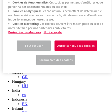
EN
Cookies de fonctionnalité:
Ces cookies permettent d’améliorer et de
Colombia
personnaliser les fonctionnalités du site Web
ES
Cookies analytiques:
Ces cookies nous permettent de déterminer le
Croatia
nombre de visites et les sources du trafic, afin de mesurer et d’améliorer
HR
les performances de notre site Web
Czech Republic
Cookies Marketing:
Ces cookies peuvent être mis en place au sein de
CZ
notre site Web par nos partenaires publicitaires
Denmark
Protection des données
Notice légale
DK
Finland
FI
Tout refuser
Autoriser tous les cookies
France
fr
Germany
Paramètres des cookies
de
en
Greece
GR
Hungary
HU
India
en
Indonesia
EN
Ireland