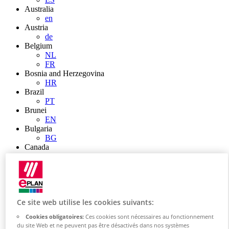
Australia
en
Austria
de
Belgium
NL
FR
Bosnia and Herzegovina
HR
Brazil
PT
Brunei
EN
Bulgaria
BG
Canada
en
FR
Chile
ES
China
Ce site web utilise les cookies suivants:
ZH
EN
Cookies obligatoires:
Ces cookies sont nécessaires au fonctionnement
China Taiwan
du site Web et ne peuvent pas être désactivés dans nos systèmes