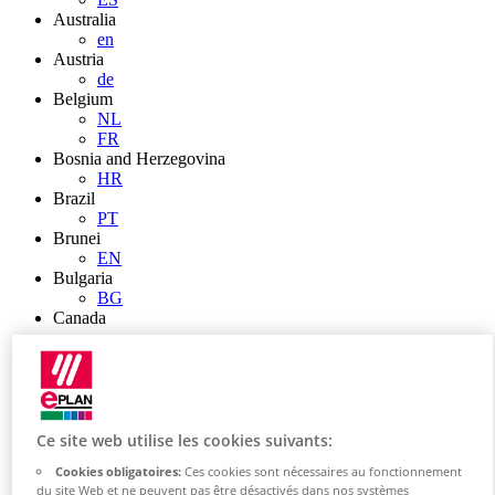
Australia
en
Austria
de
Belgium
NL
FR
Bosnia and Herzegovina
HR
Brazil
PT
Brunei
EN
Bulgaria
BG
Canada
en
FR
Chile
ES
China
ZH
Ce site web utilise les cookies suivants:
EN
Cookies obligatoires:
Ces cookies sont nécessaires au fonctionnement
China Taiwan
du site Web et ne peuvent pas être désactivés dans nos systèmes