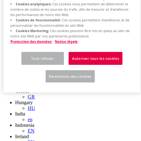
EN
Cookies analytiques:
Ces cookies nous permettent de déterminer le
Colombia
nombre de visites et les sources du trafic, afin de mesurer et d’améliorer
ES
les performances de notre site Web
Croatia
Cookies de fonctionnalité:
Ces cookies permettent d’améliorer et de
HR
personnaliser les fonctionnalités du site Web
Czech Republic
Cookies Marketing:
Ces cookies peuvent être mis en place au sein de
CZ
notre site Web par nos partenaires publicitaires
Denmark
Protection des données
Notice légale
DK
Finland
FI
Tout refuser
Autoriser tous les cookies
France
fr
Germany
Paramètres des cookies
de
en
Greece
GR
Hungary
HU
India
en
Indonesia
EN
Ireland