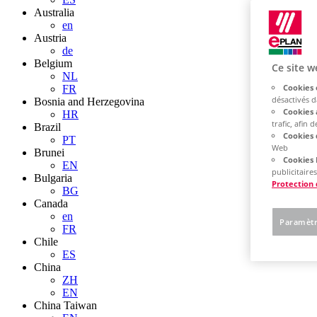
Australia
en
Austria
de
Belgium
Ce site w
NL
Cookies 
FR
désactivés 
Bosnia and Herzegovina
Cookies 
HR
trafic, afin
Brazil
Cookies 
PT
Web
Brunei
Cookies 
EN
publicitaires
Bulgaria
Protection
BG
Canada
en
Paramètr
FR
Chile
ES
China
ZH
EN
China Taiwan