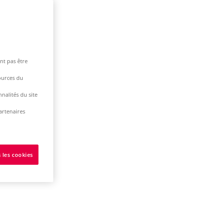
nt pas être
ources du
nalités du site
artenaires
 les cookies