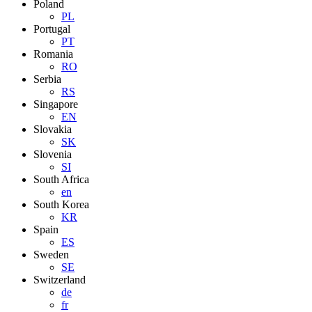
Poland
PL
Portugal
PT
Romania
RO
Serbia
RS
Singapore
EN
Slovakia
SK
Slovenia
SI
South Africa
en
South Korea
KR
Spain
ES
Sweden
SE
Switzerland
de
fr