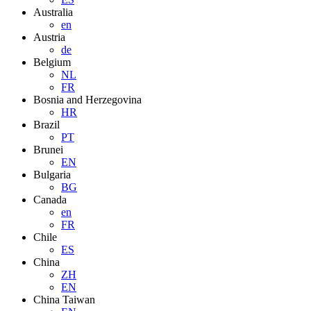
Australia
en
Austria
de
Belgium
NL
FR
Bosnia and Herzegovina
HR
Brazil
PT
Brunei
EN
Bulgaria
BG
Canada
en
FR
Chile
ES
China
ZH
EN
China Taiwan