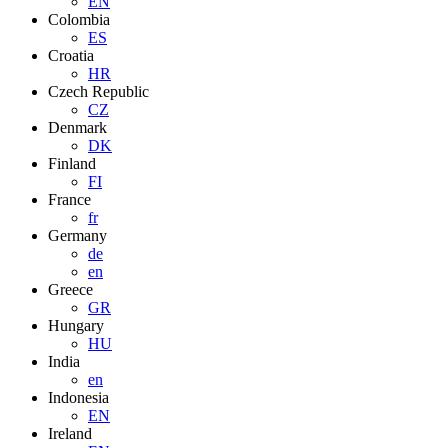
EN
Colombia
ES
Croatia
HR
Czech Republic
CZ
Denmark
DK
Finland
FI
France
fr
Germany
de
en
Greece
GR
Hungary
HU
India
en
Indonesia
EN
Ireland