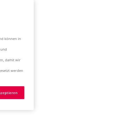
und können in
t und
en, damit wir
esetzt werden
kzeptieren