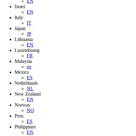
EN
Israel
EN
Italy
IT
Japan
JP
Lithuania
EN
Luxembourg
FR
Malaysia
en
Mexico
ES
Netherlands
NL
New Zealand
EN
Norway
NO
Peru
ES
Philippines
EN