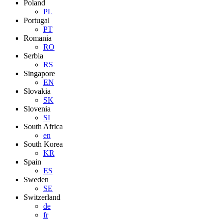
Poland
PL
Portugal
PT
Romania
RO
Serbia
RS
Singapore
EN
Slovakia
SK
Slovenia
SI
South Africa
en
South Korea
KR
Spain
ES
Sweden
SE
Switzerland
de
fr