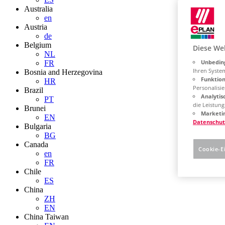
Australia
en
Austria
de
Belgium
Diese We
NL
Unbeding
FR
Ihren Syste
Bosnia and Herzegovina
Funktion
HR
Personalisie
Brazil
Analytis
PT
die Leistun
Brunei
Marketin
EN
Datenschut
Bulgaria
BG
Canada
Cookie-E
en
FR
Chile
ES
China
ZH
EN
China Taiwan