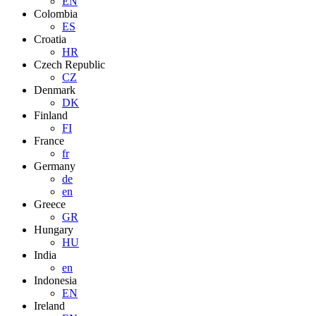
EN
Colombia
ES
Croatia
HR
Czech Republic
CZ
Denmark
DK
Finland
FI
France
fr
Germany
de
en
Greece
GR
Hungary
HU
India
en
Indonesia
EN
Ireland