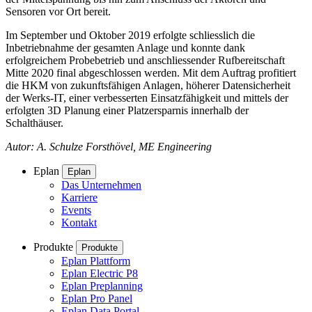
Sensoren vor Ort bereit.
Im September und Oktober 2019 erfolgte schliesslich die
Inbetriebnahme der gesamten Anlage und konnte dank
erfolgreichem Probebetrieb und anschliessender Rufbereitschaft
Mitte 2020 final abgeschlossen werden. Mit dem Auftrag profitiert
die HKM von zukunftsfähigen Anlagen, höherer Datensicherheit
der Werks-IT, einer verbesserten Einsatzfähigkeit und mittels der
erfolgten 3D Planung einer Platzersparnis innerhalb der
Schalthäuser.
Autor: A. Schulze Forsthövel, ME Engineering
Eplan
Eplan
Das Unternehmen
Karriere
Events
Kontakt
Produkte
Produkte
Eplan Plattform
Eplan Electric P8
Eplan Preplanning
Eplan Pro Panel
Eplan Data Portal