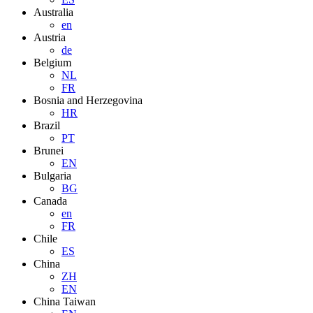
Australia
en
Austria
de
Belgium
NL
FR
Bosnia and Herzegovina
HR
Brazil
PT
Brunei
EN
Bulgaria
BG
Canada
en
FR
Chile
ES
China
ZH
EN
China Taiwan