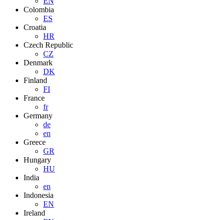
EN
Colombia
ES
Croatia
HR
Czech Republic
CZ
Denmark
DK
Finland
FI
France
fr
Germany
de
en
Greece
GR
Hungary
HU
India
en
Indonesia
EN
Ireland