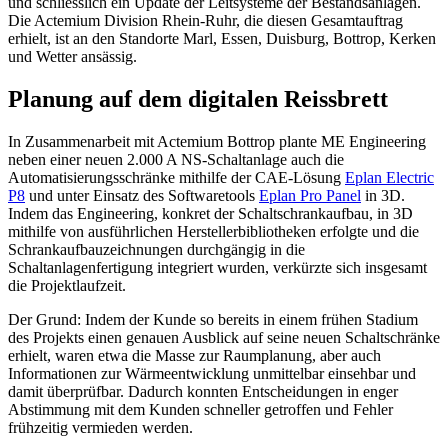
und schliesslich ein Update der Leitsysteme der Bestandsanlagen.
Die Actemium Division Rhein-Ruhr, die diesen Gesamtauftrag
erhielt, ist an den Standorte Marl, Essen, Duisburg, Bottrop, Kerken
und Wetter ansässig.
Planung auf dem digitalen Reissbrett
In Zusammenarbeit mit Actemium Bottrop plante ME Engineering
neben einer neuen 2.000 A NS-Schaltanlage auch die
Automatisierungsschränke mithilfe der CAE-Lösung
Eplan Electric
P8
und unter Einsatz des Softwaretools
Eplan Pro Panel
in 3D.
Indem das Engineering, konkret der Schaltschrankaufbau, in 3D
mithilfe von ausführlichen Herstellerbibliotheken erfolgte und die
Schrankaufbauzeichnungen durchgängig in die
Schaltanlagenfertigung integriert wurden, verkürzte sich insgesamt
die Projektlaufzeit.
Der Grund: Indem der Kunde so bereits in einem frühen Stadium
des Projekts einen genauen Ausblick auf seine neuen Schaltschränke
erhielt, waren etwa die Masse zur Raumplanung, aber auch
Informationen zur Wärmeentwicklung unmittelbar einsehbar und
damit überprüfbar. Dadurch konnten Entscheidungen in enger
Abstimmung mit dem Kunden schneller getroffen und Fehler
frühzeitig vermieden werden.