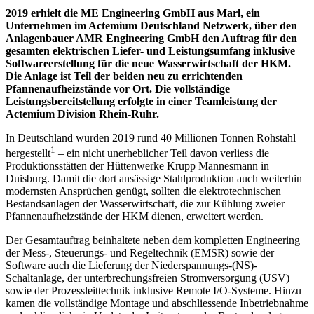
2019 erhielt die ME Engineering GmbH aus Marl, ein
Unternehmen im Actemium Deutschland Netzwerk, über den
Anlagenbauer AMR Engineering GmbH den Auftrag für den
gesamten elektrischen Liefer- und Leistungsumfang inklusive
Softwareerstellung für die neue Wasserwirtschaft der HKM.
Die Anlage ist Teil der beiden neu zu errichtenden
Pfannenaufheizstände vor Ort. Die vollständige
Leistungsbereitstellung erfolgte in einer Teamleistung der
Actemium Division Rhein-Ruhr.
In Deutschland wurden 2019 rund 40 Millionen Tonnen Rohstahl
1
hergestellt
– ein nicht unerheblicher Teil davon verliess die
Produktionsstätten der Hüttenwerke Krupp Mannesmann in
Duisburg. Damit die dort ansässige Stahlproduktion auch weiterhin
modernsten Ansprüchen genügt, sollten die elektrotechnischen
Bestandsanlagen der Wasserwirtschaft, die zur Kühlung zweier
Pfannenaufheizstände der HKM dienen, erweitert werden.
Der Gesamtauftrag beinhaltete neben dem kompletten Engineering
der Mess-, Steuerungs- und Regeltechnik (EMSR) sowie der
Software auch die Lieferung der Niederspannungs-(NS)-
Schaltanlage, der unterbrechungsfreien Stromversorgung (USV)
sowie der Prozessleittechnik inklusive Remote I/O-Systeme. Hinzu
kamen die vollständige Montage und abschliessende Inbetriebnahme