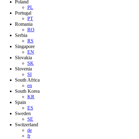
Poland
PL
Portugal
PT
Romania
RO
Serbia
RS
Singapore
EN
Slovakia
SK
Slovenia
SI
South Africa
en
South Korea
KR
Spain
ES
Sweden
SE
Switzerland
de
fr