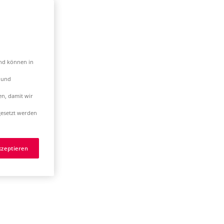
und können in
t und
en, damit wir
esetzt werden
kzeptieren