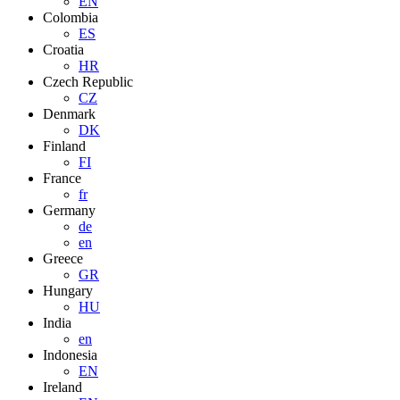
EN
Colombia
ES
Croatia
HR
Czech Republic
CZ
Denmark
DK
Finland
FI
France
fr
Germany
de
en
Greece
GR
Hungary
HU
India
en
Indonesia
EN
Ireland