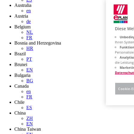
Australia
en
Austria
de
Belgium
Diese We
NL
Unbeding
FR
Ihren Syste
Bosnia and Herzegovina
Funktion
HR
Personalisie
Brazil
Analytis
PT
die Leistun
Brunei
Marketin
EN
Datenschut
Bulgaria
BG
Canada
Cookie-E
en
FR
Chile
ES
China
ZH
EN
China Taiwan