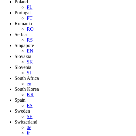
Poland
PL
Portugal
PT
Romania
RO
Serbia
RS
Singapore
EN
Slovakia
SK
Slovenia
SI
South Africa
en
South Korea
KR
Spain
ES
Sweden
SE
Switzerland
de
fr