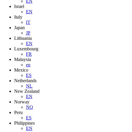
EN
Israel
EN
Italy
IT
Japan
JP
Lithuania
EN
Luxembourg
FR
Malaysia
en
Mexico
ES
Netherlands
NL
New Zealand
EN
Norway
NO
Peru
ES
Philippines
EN