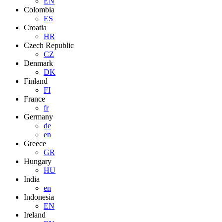
EN
Colombia
ES
Croatia
HR
Czech Republic
CZ
Denmark
DK
Finland
FI
France
fr
Germany
de
en
Greece
GR
Hungary
HU
India
en
Indonesia
EN
Ireland