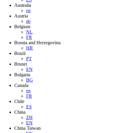
Australia
en
Austria
de
Belgium
NL
FR
Bosnia and Herzegovina
HR
Brazil
PT
Brunei
EN
Bulgaria
BG
Canada
en
FR
Chile
ES
China
ZH
EN
China Taiwan