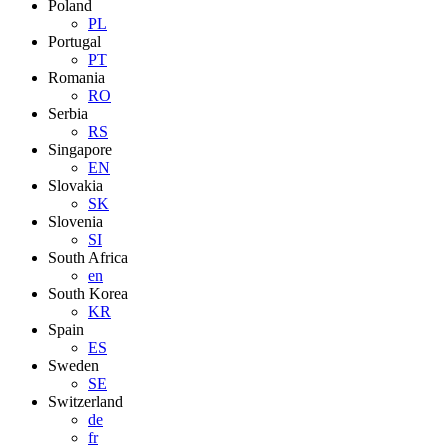
Poland
PL
Portugal
PT
Romania
RO
Serbia
RS
Singapore
EN
Slovakia
SK
Slovenia
SI
South Africa
en
South Korea
KR
Spain
ES
Sweden
SE
Switzerland
de
fr