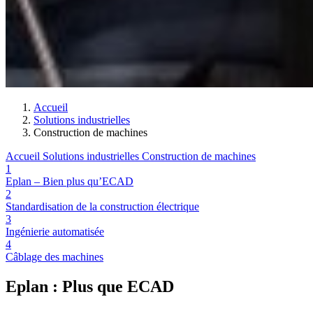
Accueil
Solutions industrielles
Construction de machines
Accueil
Solutions industrielles
Construction de machines
1
Eplan – Bien plus qu’ECAD
2
Standardisation de la construction électrique
3
Ingénierie automatisée
4
Câblage des machines
Eplan : Plus que ECAD