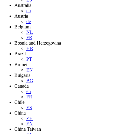
Australia
en
Austria
de
Belgium
NL
FR
Bosnia and Herzegovina
HR
Brazil
PT
Brunei
EN
Bulgaria
BG
Canada
en
FR
Chile
ES
China
ZH
EN
China Taiwan