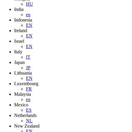
HU
India
en
Indonesia
EN
Ireland
EN
Israel
EN
Italy
IT
Japan
JP
Lithuania
EN
Luxembourg
FR
Malaysia
en
Mexico
ES
Netherlands
NL
New Zealand
EN