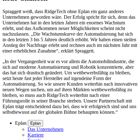
Spraggett weiß, dass RidgeTech ohne Eplan ein ganz anderes
Unternehmen geworden wäre. Der Erfolg spricht für sich, denn das
Unternehmen hat in den letzten Jahren ein enormes Wachstum
erlebt, und das Aufkommen neuer Möglichkeiten scheint nicht
nachzulassen. „Die Wachstumskurve der Automatisierung hat sich
in den letzten 3 bis 5 Jahren deutlich erhöht. Wir haben einen steilen
Anstieg der Nachfrage erlebt und rechnen auch im nächsten Jahr mit
einer erheblichen Zunahme“, erklärt Spraggett.
„In der Vergangenheit war es vor allem die Automobilindustrie, die
sich auf moderne Automatisierung und Robotik konzentrierte, aber
das hat sich drastisch geändert. Um wettbewerbsfähig zu bleiben,
setzt heute fast jeder Hersteller auf irgendeine Form der
Automatisierung. So wie unsere Kunden weiterhin nach innovativen
neuen Wegen suchen, um auf ihren Märkten wettbewerbsfähig zu
bleiben, so muss auch RidgeTech weiterhin nach einer
Führungsrolle in seiner Branche streben. Unsere Partnerschaft mit
Eplan trägt entscheidend dazu bei, dass wir erfolgreich sind und uns
selbstbewusst auf der globalen Bühne behaupten können.“
Eplan
Eplan
Das Unternehmen
Karriere