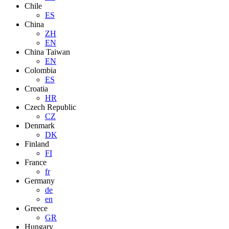
Chile
ES
China
ZH
EN
China Taiwan
EN
Colombia
ES
Croatia
HR
Czech Republic
CZ
Denmark
DK
Finland
FI
France
fr
Germany
de
en
Greece
GR
Hungary