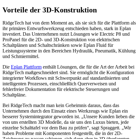
Vorteile der 3D-Konstruktion
RidgeTech hat von dem Moment an, als sie sich für die Plattform als
ihr primäres Entwurfswerkzeug entschieden haben, stark in Eplan
investiert. Das Unternehmen nutzt Lösungen wie Electric P8 und
ProPanel für die 2D- und 3D-Konstruktion von elektrischen
Schaltplänen und Schaltschränken sowie Eplan Fluid für
Leistungssysteme in den Bereichen Hydraulik, Pneumatik, Kühlung
und Schmiermittel.
Die
Eplan Plattform
enthält Lösungen, die für die Art der Arbeit bei
RidgeTech maßgeschneidert sind. Sie ermöglicht die Konfiguration
integrierter Workflows mit Schwerpunkt auf standardisierten und
intelligenten Prozessen, einschließlich Querverweisen und
fehlerfreier Dokumentation für elektrische Steuerungen und
Schaltpläne.
Bei RidgeTech macht man kein Geheimnis daraus, dass das
Unternehmen durch den Einsatz eines Werkzeugs wie Eplan ein
besserer Systemintegrator geworden ist. „Unsere Kunden lieben die
von uns erstellten 3D Modelle, da sie uns den Luxus bieten, jede
einzelne Schalttafel vor dem Bau zu prüfen“, sagt Spraggett. „Wir
haben Probleme mit Komponenten festgestellt, die in der 2D-
Zeichnung zu passen schienen, sich dann aber in 3D überlappten