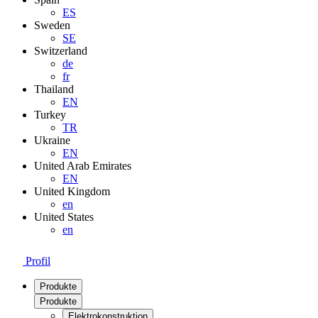
ES
Sweden
SE
Switzerland
de
fr
Thailand
EN
Turkey
TR
Ukraine
EN
United Arab Emirates
EN
United Kingdom
en
United States
en
Profil
Produkte
Produkte
Elektrokonstruktion