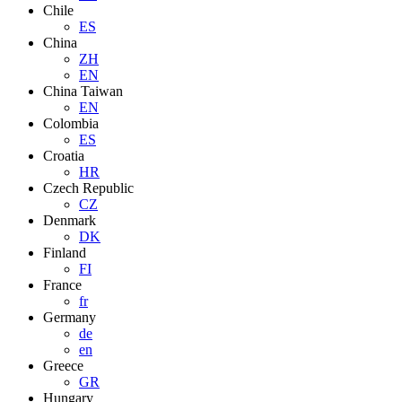
Chile
ES
China
ZH
EN
China Taiwan
EN
Colombia
ES
Croatia
HR
Czech Republic
CZ
Denmark
DK
Finland
FI
France
fr
Germany
de
en
Greece
GR
Hungary