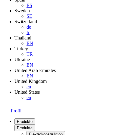
ES
Sweden
SE
Switzerland
de
fr
Thailand
EN
Turkey
TR
Ukraine
EN
United Arab Emirates
EN
United Kingdom
en
United States
en
Profil
Produkte
Produkte
Elektrokonstruktion