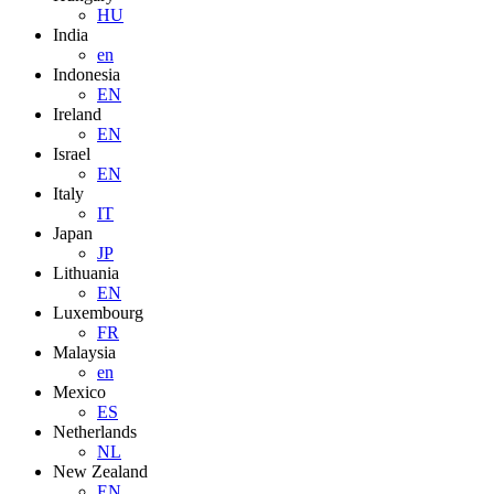
HU
India
en
Indonesia
EN
Ireland
EN
Israel
EN
Italy
IT
Japan
JP
Lithuania
EN
Luxembourg
FR
Malaysia
en
Mexico
ES
Netherlands
NL
New Zealand
EN