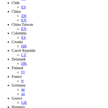
Chile
ES
China
ZH
EN
China Taiwan
EN
Colombia
ES
Croatia
HR
Czech Republic
CZ
Denmark
DK
Finland
FI
France
fr
Germany
de
en
Greece
GR
Hungary