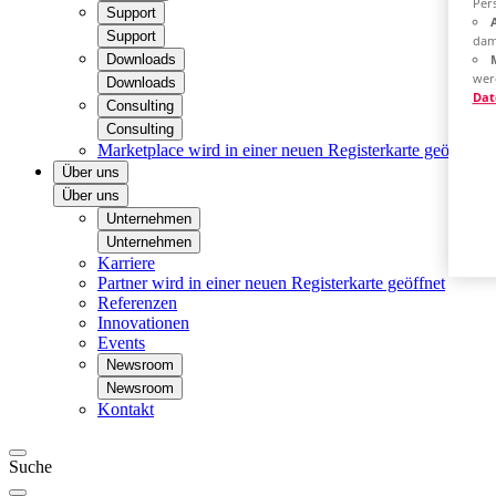
Pers
Support
Support
dam
Downloads
wer
Downloads
Dat
Consulting
Consulting
Marketplace
wird in einer neuen Registerkarte geöffnet
Über uns
Über uns
Unternehmen
Unternehmen
Karriere
Partner
wird in einer neuen Registerkarte geöffnet
Referenzen
Innovationen
Events
Newsroom
Newsroom
Kontakt
Suche