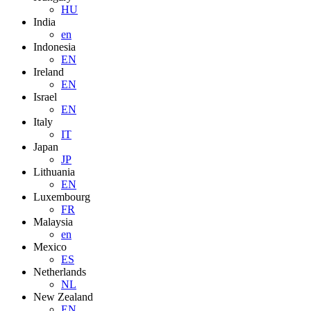
HU
India
en
Indonesia
EN
Ireland
EN
Israel
EN
Italy
IT
Japan
JP
Lithuania
EN
Luxembourg
FR
Malaysia
en
Mexico
ES
Netherlands
NL
New Zealand
EN