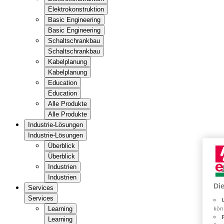
Elektrokonstruktion
Basic Engineering
Basic Engineering
Schaltschrankbau
Schaltschrankbau
Kabelplanung
Kabelplanung
Education
Education
Alle Produkte
Alle Produkte
Industrie-Lösungen
Industrie-Lösungen
Überblick
Überblick
Industrien
Industrien
Di
Services
Services
kön
Learning
Learning