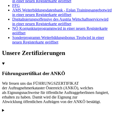
in einer neuen Registerkarte geöffnet
FFG
AMS Weiterbildungsdatenbank - Eplan Trainingsangebot
wird
in einer neuen Registerkarte geöffnet
Digitalisierungsoffensive des Austria Wirtschaftsservice
wird
in einer neuen Registerkarte geöffnet
NÖ Konjunkturprogramm
wird in einer neuen Registerkarte
geöffnet
Sonderprogramm Weiterbildungsbonus Tirol
wird in einer
neuen Registerkarte geöffnet
Unsere Zertifizierungen
Führungszertifikat der ANKÖ
Wir freuen uns das FÜHRUNGSZERTIFIKAT
der Auftragnehmerkataster Österreich (ANKÖ), welches
als Eignungsnachweise für öffentliche AuftraggeberInnen fungiert,
erhalten zu haben. Damit wird die Eignung zur
Abwicklung öffentlichen Aufträgen von der ANKÖ bestätigt.