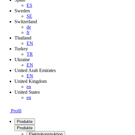
ES
Sweden
SE
Switzerland
de
fr
Thailand
EN
Turkey
TR
Ukraine
EN
United Arab Emirates
EN
United Kingdom
en
United States
en
Profil
Produkte
Produkte
Elektrokonstruktion