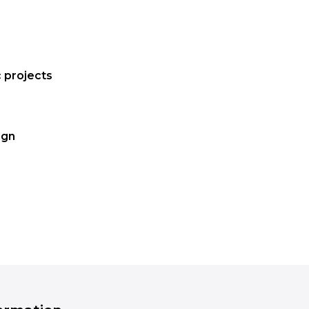
 projects
ign