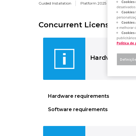
Cookies 
Guided Installation
Platform 2025
Concurrent
desativados
Cookies 
personaliza
Cookies 
Concurrent License - Upd
e melhorar 
Cookies 
publicitários
Política de
Hardware and
Definiçõ
Hardware requirements
Software requirements