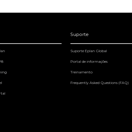
Suporte
lan
Suporte Eplan Global
 P8
Portal de informações
ning
Treinamento
el
Frequently Asked Questions (FAQ)
tal