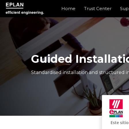
Home
Trust Center
Sup
epulse.com home
Guided Installati
Standardised installation and structured in
Este síti