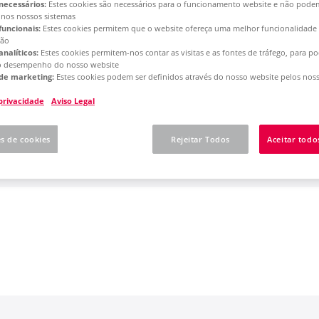
necessários:
Estes cookies são necessários para o funcionamento website e não pode
 License - Update Installation
 nos nossos sistemas
funcionais:
Estes cookies permitem que o website ofereça uma melhor funcionalidade
ção
analíticos:
Estes cookies permitem-nos contar as visitas e as fontes de tráfego, para 
ate Installation
o desempenho do nosso website
de marketing:
Estes cookies podem ser definidos através do nosso website pelos noss
 privacidade
Aviso Legal
 software requirements
es de cookies
Rejeitar Todos
Aceitar todo