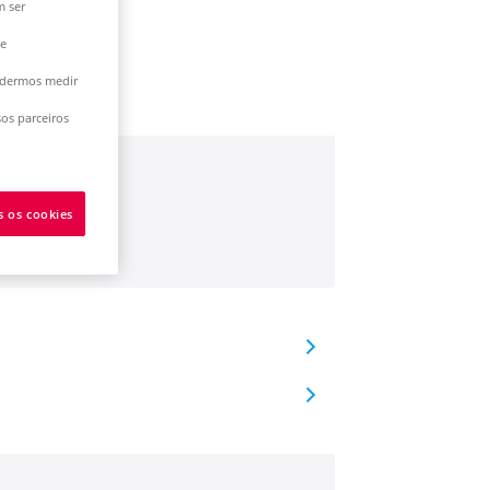
m ser
 e
podermos medir
os parceiros
s os cookies