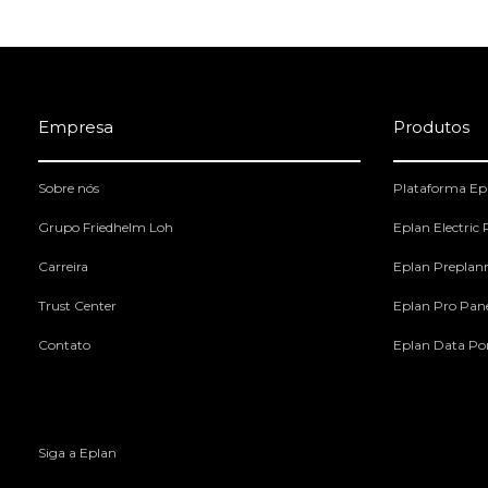
Empresa
Produtos
Sobre nós
Plataforma Ep
Grupo Friedhelm Loh
Eplan Electric
Carreira
Eplan Preplan
Trust Center
Eplan Pro Pan
Contato
Eplan Data Por
Siga a Eplan