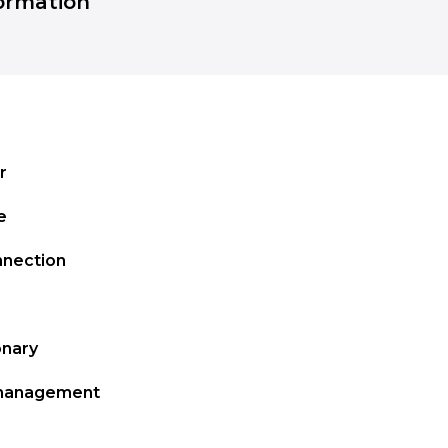
formation
r
e
nnection
onary
 management