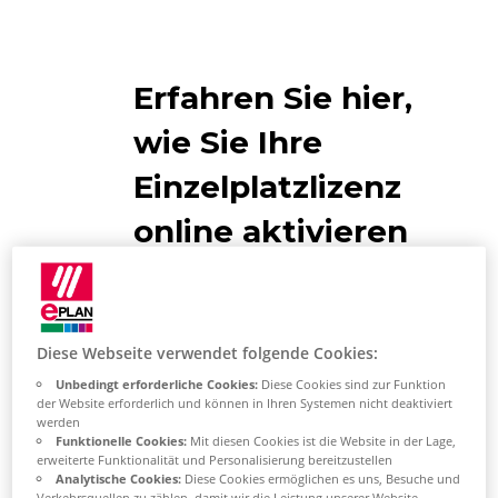
Erfahren Sie hier,
wie Sie Ihre
Einzelplatzlizenz
online aktivieren
Eplan Empfehlungen
Diese Webseite verwendet folgende Cookies:
Stellen Sie sicher, dass Sie eine
stabile Internet Verbindung auf
Unbedingt erforderliche Cookies:
Diese Cookies sind zur Funktion
der Website erforderlich und können in Ihren Systemen nicht deaktiviert
Ihrem PC haben.
werden
Funktionelle Cookies:
Mit diesen Cookies ist die Website in der Lage,
Stellen Sie sicher, dass Ihr
erweiterte Funktionalität und Personalisierung bereitzustellen
Analytische Cookies:
Diese Cookies ermöglichen es uns, Besuche und
Browser und Ihre
Verkehrsquellen zu zählen, damit wir die Leistung unserer Website