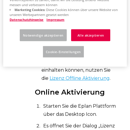
messen und verbessern können
Internetoptionen
auf dem
Marketing Cookies:
Diese Cookies können über unsere Website von
aktuellen Stand sind.
unseren Werbepartnern gesetzt werden
Datenschutzhinweise
Impressum
Stellen Sie sicher, dass Ihre
Firewall
eine
Notwendige akzeptieren
Alle akzeptieren
Onlinekommunikation zulässt.
Cookie-Einstellungen
Sollten Sie die oben genannten
Eplan Empfehlungen nicht
einhalten können, nutzen Sie
die
Lizenz Offline Aktivierung
.
Online Aktivierung
Starten Sie die Eplan Plattform
über das Desktop Icon.
Es öffnet Sie der Dialog „Lizenz