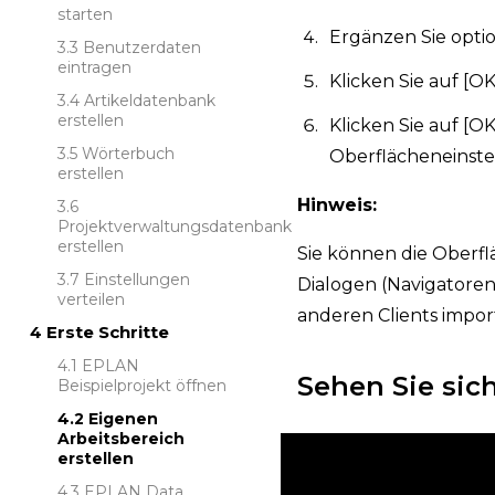
starten
Ergänzen Sie optio
Benutzerdaten
eintragen
Klicken Sie auf [
Artikeldatenbank
erstellen
Klicken Sie auf [O
Wörterbuch
Oberflächeneinste
erstellen
Hinweis:
Projektverwaltungsdatenbank
erstellen
Sie können die Oberfl
Einstellungen
Dialogen (Navigatoren
verteilen
anderen Clients impor
Erste Schritte
EPLAN
Sehen Sie sic
Beispielprojekt öffnen
Eigenen
Arbeitsbereich
erstellen
EPLAN Data