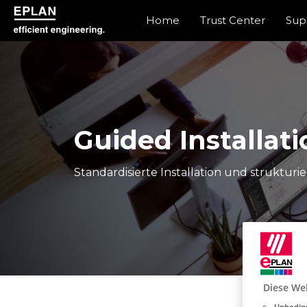
Home
Trust Center
Sup
epulse.com home
Guided Installati
Standardisierte Installation und strukturi
Diese We
Unbeding