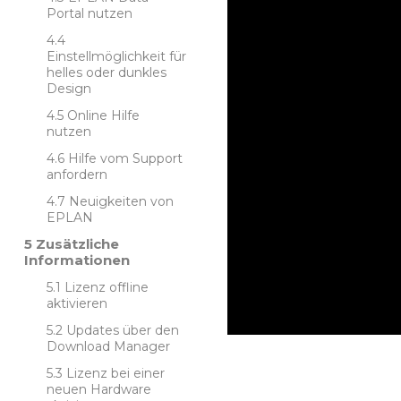
Portal nutzen
Einstellmöglichkeit für
helles oder dunkles
Design
Online Hilfe
nutzen
Hilfe vom Support
anfordern
Neuigkeiten von
EPLAN
Zusätzliche
Informationen
Lizenz offline
aktivieren
Updates über den
Download Manager
Lizenz bei einer
neuen Hardware