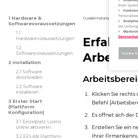
Ihren Syste
Funktion
Personalisie
Hardware &
Guided Installation
Plattf
Analytis
Softwarevoraussetzungen
die Leistun
Marketin
Datenschut
Erfahren 
Hardwarevoraussetzungen
Arbeitsb
Softwarevoraussetzungen
Cookie-E
Installation
Software
Arbeitsberei
downloaden
Software
installieren
Klicken Sie recht
Erster Start
Befehl [Arbeitsber
(Plattform
Konfiguration)
Es öffnet sich der 
Einzelplatz Lizenz
online aktivieren
Erstellen Sie ein
Ihrer Firmenkenn
EPLAN Plattform