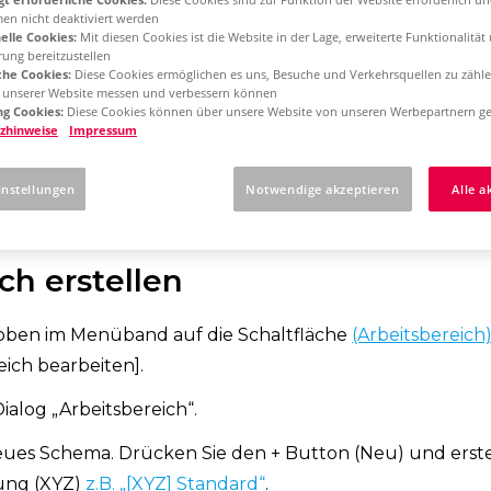
men nicht deaktiviert werden
elle Cookies:
Mit diesen Cookies ist die Website in der Lage, erweiterte Funktionalität
rung bereitzustellen
orm 2025
Single License - Erstinstallation
che Cookies:
Diese Cookies ermöglichen es uns, Besuche und Verkehrsquellen zu zähle
g unserer Website messen und verbessern können
g Cookies:
Diese Cookies können über unsere Website von unseren Werbepartnern ge
zhinweise
Impressum
Sie hier, wie Sie eine
ereich erstellen
instellungen
Notwendige akzeptieren
Alle a
ch erstellen
s oben im Menüband auf die Schaltfläche
(Arbeitsbereich
eich bearbeiten].
Dialog „Arbeitsbereich“.
 neues Schema. Drücken Sie den + Button (Neu) und erst
ung (XYZ)
z.B. „[XYZ] Standard“
.