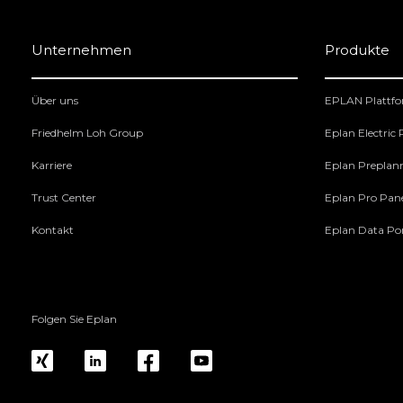
Unternehmen
Produkte
Über uns
EPLAN Plattf
Friedhelm Loh Group
Eplan Electric
Karriere
Eplan Preplan
Trust Center
Eplan Pro Pan
Kontakt
Eplan Data Por
Folgen Sie Eplan
xing
linkedin
fb
yt