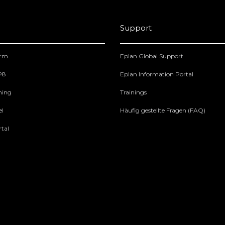
Support
orm
Eplan Global Support
 P8
Eplan Information Portal
ning
Trainings
el
Häufig gestellte Fragen (FAQ)
tal