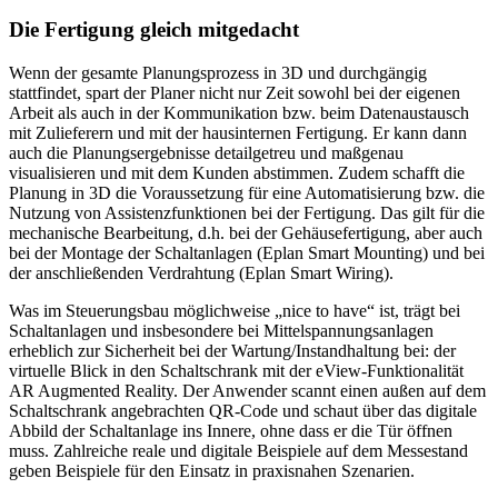
Die Fertigung gleich mitgedacht
Wenn der gesamte Planungsprozess in 3D und durchgängig
stattfindet, spart der Planer nicht nur Zeit sowohl bei der eigenen
Arbeit als auch in der Kommunikation bzw. beim Datenaustausch
mit Zulieferern und mit der hausinternen Fertigung. Er kann dann
auch die Planungsergebnisse detailgetreu und maßgenau
visualisieren und mit dem Kunden abstimmen. Zudem schafft die
Planung in 3D die Voraussetzung für eine Automatisierung bzw. die
Nutzung von Assistenzfunktionen bei der Fertigung. Das gilt für die
mechanische Bearbeitung, d.h. bei der Gehäusefertigung, aber auch
bei der Montage der Schaltanlagen (Eplan Smart Mounting) und bei
der anschließenden Verdrahtung (Eplan Smart Wiring).
Was im Steuerungsbau möglichweise „nice to have“ ist, trägt bei
Schaltanlagen und insbesondere bei Mittelspannungsanlagen
erheblich zur Sicherheit bei der Wartung/Instandhaltung bei: der
virtuelle Blick in den Schaltschrank mit der eView-Funktionalität
AR Augmented Reality. Der Anwender scannt einen außen auf dem
Schaltschrank angebrachten QR-Code und schaut über das digitale
Abbild der Schaltanlage ins Innere, ohne dass er die Tür öffnen
muss. Zahlreiche reale und digitale Beispiele auf dem Messestand
geben Beispiele für den Einsatz in praxisnahen Szenarien.