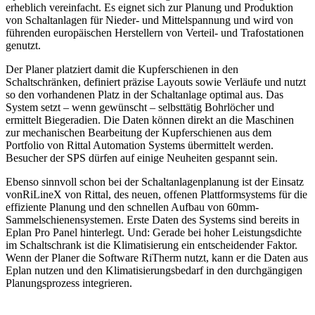
erheblich vereinfacht. Es eignet sich zur Planung und Produktion
von Schaltanlagen für Nieder- und Mittelspannung und wird von
führenden europäischen Herstellern von Verteil- und Trafostationen
genutzt.
Der Planer platziert damit die Kupferschienen in den
Schaltschränken, definiert präzise Layouts sowie Verläufe und nutzt
so den vorhandenen Platz in der Schaltanlage optimal aus. Das
System setzt – wenn gewünscht – selbsttätig Bohrlöcher und
ermittelt Biegeradien. Die Daten können direkt an die Maschinen
zur mechanischen Bearbeitung der Kupferschienen aus dem
Portfolio von Rittal Automation Systems übermittelt werden.
Besucher der SPS dürfen auf einige Neuheiten gespannt sein.
Ebenso sinnvoll schon bei der Schaltanlagenplanung ist der Einsatz
vonRiLineX von Rittal, des neuen, offenen Plattformsystems für die
effiziente Planung und den schnellen Aufbau von 60mm-
Sammelschienensystemen. Erste Daten des Systems sind bereits in
Eplan Pro Panel hinterlegt. Und: Gerade bei hoher Leistungsdichte
im Schaltschrank ist die Klimatisierung ein entscheidender Faktor.
Wenn der Planer die Software RiTherm nutzt, kann er die Daten aus
Eplan nutzen und den Klimatisierungsbedarf in den durchgängigen
Planungsprozess integrieren.