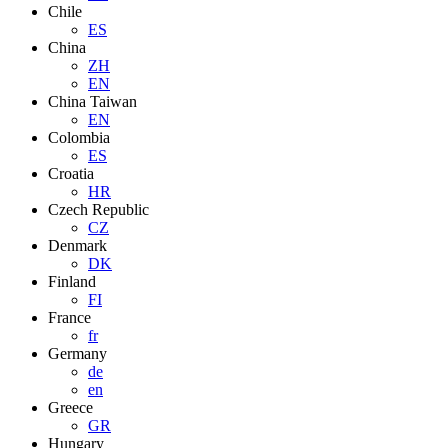
Chile
ES
China
ZH
EN
China Taiwan
EN
Colombia
ES
Croatia
HR
Czech Republic
CZ
Denmark
DK
Finland
FI
France
fr
Germany
de
en
Greece
GR
Hungary