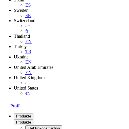
ES
Sweden
SE
Switzerland
de
fr
Thailand
EN
Turkey
TR
Ukraine
EN
United Arab Emirates
EN
United Kingdom
en
United States
en
Profil
Produkte
Produkte
Elektrokonstruktion