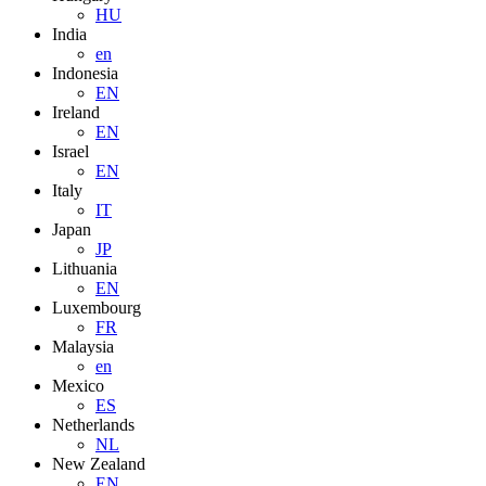
HU
India
en
Indonesia
EN
Ireland
EN
Israel
EN
Italy
IT
Japan
JP
Lithuania
EN
Luxembourg
FR
Malaysia
en
Mexico
ES
Netherlands
NL
New Zealand
EN