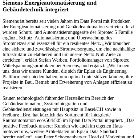
Siemens Energieautomatisierung und
Gebäudetechnik integriert
Siemens ist bereits seit vielen Jahren im Data Portal mit Produkten
der Energieautomatisierung und Gebäudeautomation vertreten. Jetzt
wurden Schutz- und Automatisierungsgeräte der Siprotec 5 Familie
ergänzt. Schutz, Automatisierung und Überwachung des
Stromnetzes sind essenziell für ein resilientes Netz. „Wir brauchen
eine sichere und zuverlässige Stromversorgung, um eine nachhaltige
Infrastruktur zu etablieren und um unsere Netto-Null Ziele zu
erreichen“, erklärt Stefan Werben, Portfoliomanager von Siprotec
Mittelspannungsprodukten bei Siemens, und ergänzt: „Wir freuen
uns, dass wir unsere Kunden, die sich für Eplan als Engineering
Plattform entschieden haben, nun optimal unterstützen können, ihre
Projekte in Bau, Betrieb und Erweiterung von Anlagen effizient zu
realisieren.“
Sauter, technologisch führender Hersteller im Bereich der
Gebäudeautomation, Systemintegration und
Gebäudedienstleistungen mit Hauptsitz in Basel/CH sowie in
Freiburg i.Brg, hat kürzlich das Sortiment für integrierte
Raumautomation ecos504/505 im Eplan Data Portal integriert. „Das
positive Feedback unserer Kunden wie auch im eigenen Haus
motiviert uns, weitere Artikeldaten im Eplan Data Standard
bereitzustellen“, sagt Peter Schoenenberger, Head of Marketing und