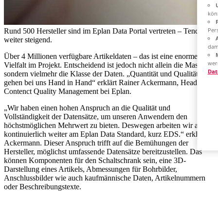
kön
Pers
Rund 500 Hersteller sind im Eplan Data Portal vertreten – Tendenz
weiter steigend.
dam
Über 4 Millionen verfügbare Artikeldaten – das ist eine enorme
wer
Vielfalt im Projekt. Entscheidend ist jedoch nicht allein die Masse,
Dat
sondern vielmehr die Klasse der Daten. „Quantität und Qualität
gehen bei uns Hand in Hand“ erklärt Rainer Ackermann, Head of
Contenct Quality Management bei Eplan.
„Wir haben einen hohen Anspruch an die Qualität und
Vollständigkeit der Datensätze, um unseren Anwendern den
höchstmöglichen Mehrwert zu bieten. Deswegen arbeiten wir auch
kontinuierlich weiter am Eplan Data Standard, kurz EDS.“ erklärt
Ackermann. Dieser Anspruch trifft auf die Bemühungen der
Hersteller, möglichst umfassende Datensätze bereitzustellen. Das
können Komponenten für den Schaltschrank sein, eine 3D-
Darstellung eines Artikels, Abmessungen für Bohrbilder,
Anschlussbilder wie auch kaufmännische Daten, Artikelnummern
oder Beschreibungstexte.