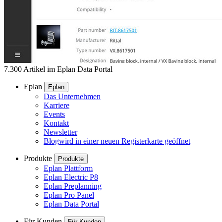
7.300 Artikel im Eplan Data Portal
Eplan
Eplan
Das Unternehmen
Karriere
Events
Kontakt
Newsletter
Blog
wird in einer neuen Registerkarte geöffnet
Produkte
Produkte
Eplan Plattform
Eplan Electric P8
Eplan Preplanning
Eplan Pro Panel
Eplan Data Portal
Für Kunden
Für Kunden