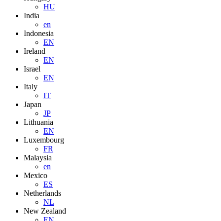
HU
India
en
Indonesia
EN
Ireland
EN
Israel
EN
Italy
IT
Japan
JP
Lithuania
EN
Luxembourg
FR
Malaysia
en
Mexico
ES
Netherlands
NL
New Zealand
EN