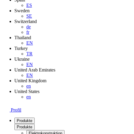
ES
Sweden
SE
Switzerland
de
fr
Thailand
EN
Turkey
TR
Ukraine
EN
United Arab Emirates
EN
United Kingdom
en
United States
en
Profil
Produkte
Produkte
Elektrokonstruktion