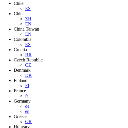
Chile
ES
China
ZH
EN
China Taiwan
EN
Colombia
ES
Croatia
HR
Czech Republic
CZ
Denmark
DK
Finland
FI
France
fr
Germany
de
en
Greece
GR
Hungary