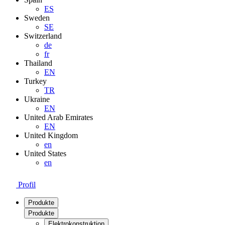
ES
Sweden
SE
Switzerland
de
fr
Thailand
EN
Turkey
TR
Ukraine
EN
United Arab Emirates
EN
United Kingdom
en
United States
en
Profil
Produkte
Produkte
Elektrokonstruktion