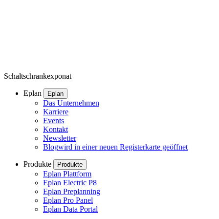
Schaltschrankexponat
Eplan
Eplan
Das Unternehmen
Karriere
Events
Kontakt
Newsletter
Blog
wird in einer neuen Registerkarte geöffnet
Produkte
Produkte
Eplan Plattform
Eplan Electric P8
Eplan Preplanning
Eplan Pro Panel
Eplan Data Portal