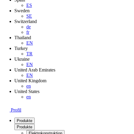
ES
Sweden
SE
Switzerland
de
fr
Thailand
EN
Turkey
TR
Ukraine
EN
United Arab Emirates
EN
United Kingdom
en
United States
en
Profil
Produkte
Produkte
Elektrokonstruktion