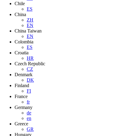
Chile
ES
China
ZH
EN
China Taiwan
EN
Colombia
ES
Croatia
HR
Czech Republic
CZ
Denmark
DK
Finland
FI
France
fr
Germany
de
en
Greece
GR
Hungary