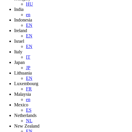
HU
India
en
Indonesia
EN
Ireland
EN
Israel
EN
Italy
IT
Japan
JP
Lithuania
EN
Luxembourg
FR
Malaysia
en
Mexico
ES
Netherlands
NL
New Zealand
EN