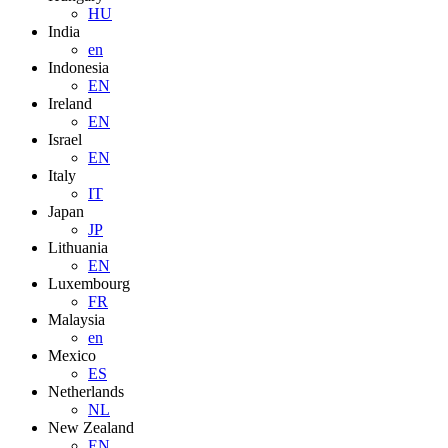
HU
India
en
Indonesia
EN
Ireland
EN
Israel
EN
Italy
IT
Japan
JP
Lithuania
EN
Luxembourg
FR
Malaysia
en
Mexico
ES
Netherlands
NL
New Zealand
EN