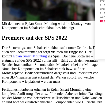
Pers
dam
wer
Dat
Mit dem neuen Eplan Smart Mouting wird die Montage von
Komponenten im Schaltschrankbau beschleunigt.
Premiere auf der SPS 2022
Der Steuerungs- und Schaltschrankbau steht unter Zeitdruck. Doch
auch der Fachkräftemangel sorgt vielfach für Engpässe. Hier
kommt
Eplan Smart Mounting
ins Spiel: Die neue Software –
erstmals auf der SPS 2022 vorgestellt – führt durch den gesamten
Schaltschrankaufbau. Sie unterstützt Mitarbeiter bei der Montage
sämtlicher Komponenten im Schaltschrank bzw. auf der
Montageplatte. Bedienerfreundlich dargestellt und unterstützt von
einer 3D-Visualisierung erkennt der Werker sofort, wo welche
Komponente wie platziert werden muss.
Fertigungsmitarbeiter erhalten in Eplan Smart Mounting eine
komplette Auflistung aller auszuführenden Arbeitsschritte. Das fängt
bei der Montage von beispielsweise Hutschienen und Kabelkanälen
an und hört bei elektrotechnischen Komponenten wie Hilfsschaltern