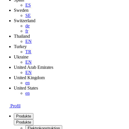
ES
Sweden
SE
Switzerland
de
fr
Thailand
EN
Turkey
TR
Ukraine
EN
United Arab Emirates
EN
United Kingdom
en
United States
en
Profil
Produkte
Produkte
Elektrokonstruktion