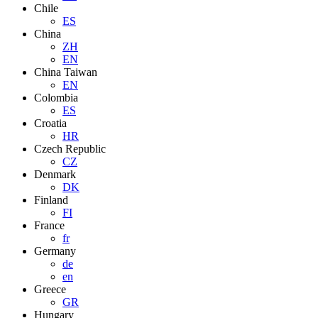
Chile
ES
China
ZH
EN
China Taiwan
EN
Colombia
ES
Croatia
HR
Czech Republic
CZ
Denmark
DK
Finland
FI
France
fr
Germany
de
en
Greece
GR
Hungary