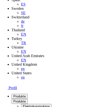
ES
Sweden
SE
Switzerland
de
fr
Thailand
EN
Turkey
TR
Ukraine
EN
United Arab Emirates
EN
United Kingdom
en
United States
en
Profil
Produkte
Produkte
Elektrokonstruktion