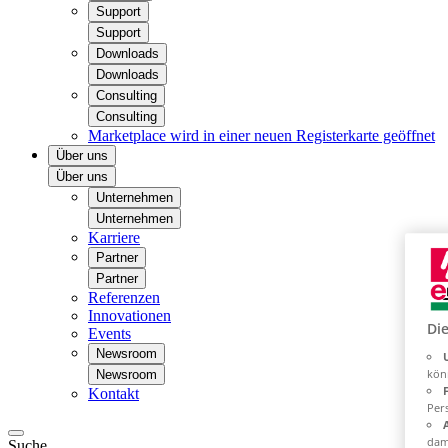
Support
Support
Downloads
Downloads
Consulting
Consulting
Marketplace
wird in einer neuen Registerkarte geöffnet
Über uns
Über uns
Unternehmen
Unternehmen
Karriere
Partner
Partner
Referenzen
Innovationen
Di
Events
Newsroom
kön
Newsroom
Kontakt
Pers
dam
Suche