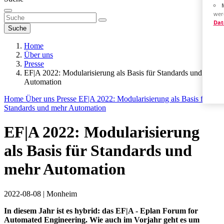
wer
Dat
Suche
Home
Über uns
Presse
EF|A 2022: Modularisierung als Basis für Standards und mehr
Automation
Home
Über uns
Presse
EF|A 2022: Modularisierung als Basis für
Standards und mehr Automation
EF|A 2022: Modularisierung
als Basis für Standards und
mehr Automation
2022-08-08
|
Monheim
In diesem Jahr ist es hybrid: das EF|A - Eplan Forum for
Automated Engineering. Wie auch im Vorjahr geht es um