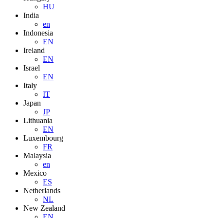
HU
India
en
Indonesia
EN
Ireland
EN
Israel
EN
Italy
IT
Japan
JP
Lithuania
EN
Luxembourg
FR
Malaysia
en
Mexico
ES
Netherlands
NL
New Zealand
EN