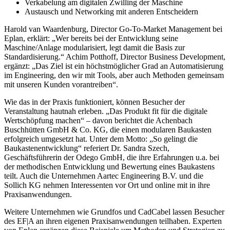
Verkabelung am digitalen Zwilling der Maschine
Austausch und Networking mit anderen Entscheidern
Harold van Waardenburg, Director Go-To-Market Management bei
Eplan, erklärt: „Wer bereits bei der Entwicklung seine
Maschine/Anlage modularisiert, legt damit die Basis zur
Standardisierung.“ Achim Potthoff, Director Business Development,
ergänzt: „Das Ziel ist ein höchstmöglicher Grad an Automatisierung
im Engineering, den wir mit Tools, aber auch Methoden gemeinsam
mit unseren Kunden vorantreiben“.
Wie das in der Praxis funktioniert, können Besucher der
Veranstaltung hautnah erleben. „Das Produkt fit für die digitale
Wertschöpfung machen“ – davon berichtet die Achenbach
Buschhütten GmbH & Co. KG, die einen modularen Baukasten
erfolgreich umgesetzt hat. Unter dem Motto: „So gelingt die
Baukastenentwicklung“ referiert Dr. Sandra Szech,
Geschäftsführerin der Odego GmbH, die ihre Erfahrungen u.a. bei
der methodischen Entwicklung und Bewertung eines Baukastens
teilt. Auch die Unternehmen Aartec Engineering B.V. und die
Sollich KG nehmen Interessenten vor Ort und online mit in ihre
Praxisanwendungen.
Weitere Unternehmen wie Grundfos und CadCabel lassen Besucher
des EF|A an ihren eigenen Praxisanwendungen teilhaben. Experten