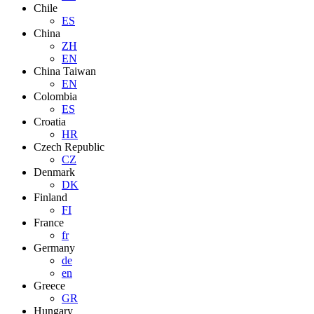
Chile
ES
China
ZH
EN
China Taiwan
EN
Colombia
ES
Croatia
HR
Czech Republic
CZ
Denmark
DK
Finland
FI
France
fr
Germany
de
en
Greece
GR
Hungary