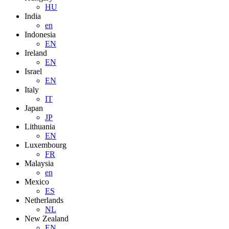
HU
India
en
Indonesia
EN
Ireland
EN
Israel
EN
Italy
IT
Japan
JP
Lithuania
EN
Luxembourg
FR
Malaysia
en
Mexico
ES
Netherlands
NL
New Zealand
EN