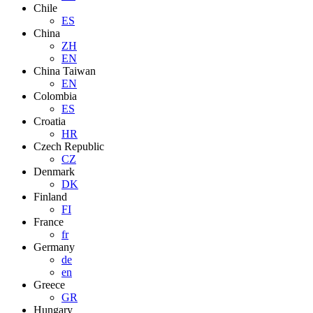
Chile
ES
China
ZH
EN
China Taiwan
EN
Colombia
ES
Croatia
HR
Czech Republic
CZ
Denmark
DK
Finland
FI
France
fr
Germany
de
en
Greece
GR
Hungary