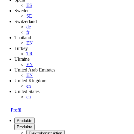
ES
Sweden
SE
Switzerland
de
fr
Thailand
EN
Turkey
TR
Ukraine
EN
United Arab Emirates
EN
United Kingdom
en
United States
en
Profil
Produkte
Produkte
Elektrokonstruktion