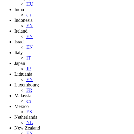
HU
India
en
Indonesia
EN
Ireland
EN
Israel
EN
Italy
IT
Japan
JP
Lithuania
EN
Luxembourg
FR
Malaysia
en
Mexico
ES
Netherlands
NL
New Zealand
EN