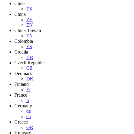
Chile
ES
China
ZH
EN
China Taiwan
EN
Colombia
ES
Croatia
HR
Czech Republic
CZ
Denmark
DK
Finland
FI
France
fr
Germany
de
en
Greece
GR
Hungary