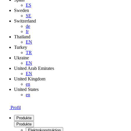
ES
Sweden
SE
Switzerland
de
fr
Thailand
EN
Turkey
TR
Ukraine
EN
United Arab Emirates
EN
United Kingdom
en
United States
en
Profil
Produkte
Produkte
Elektrokonstruktion