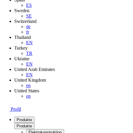
ES
Sweden
SE
Switzerland
de
fr
Thailand
EN
Turkey
TR
Ukraine
EN
United Arab Emirates
EN
United Kingdom
en
United States
en
Profil
Produkte
Produkte
Elektrokonstruktion