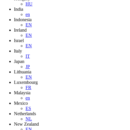
HU
India
en
Indonesia
EN
Ireland
EN
Israel
EN
Italy
IT
Japan
JP
Lithuania
EN
Luxembourg
FR
Malaysia
en
Mexico
ES
Netherlands
NL
New Zealand
EN