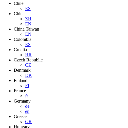
Chile
ES
China
ZH
EN
China Taiwan
EN
Colombia
ES
Croatia
HR
Czech Republic
CZ
Denmark
DK
Finland
FI
France
fr
Germany
de
en
Greece
GR
Hungary