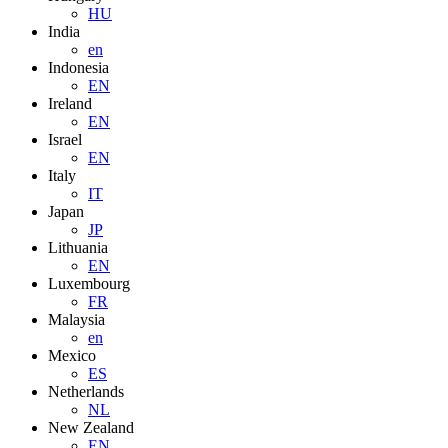
HU
India
en
Indonesia
EN
Ireland
EN
Israel
EN
Italy
IT
Japan
JP
Lithuania
EN
Luxembourg
FR
Malaysia
en
Mexico
ES
Netherlands
NL
New Zealand
EN