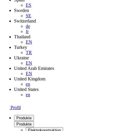
ES
Sweden
SE
Switzerland
de
fr
Thailand
EN
Turkey
TR
Ukraine
EN
United Arab Emirates
EN
United Kingdom
en
United States
en
Profil
Produkte
Produkte
Elektrokonstruktion