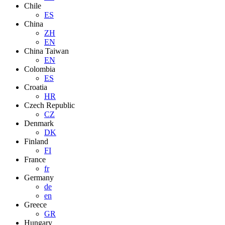
Chile
ES
China
ZH
EN
China Taiwan
EN
Colombia
ES
Croatia
HR
Czech Republic
CZ
Denmark
DK
Finland
FI
France
fr
Germany
de
en
Greece
GR
Hungary