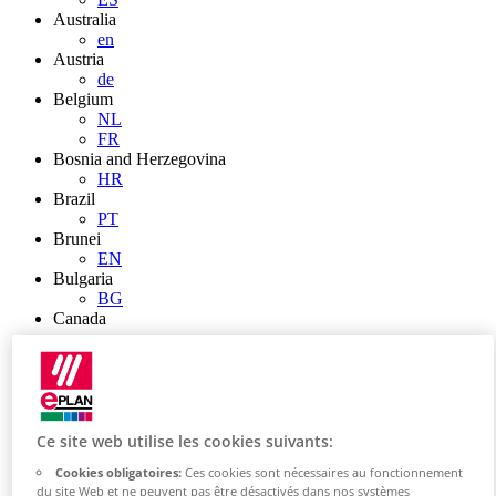
Australia
en
Austria
de
Belgium
NL
FR
Bosnia and Herzegovina
HR
Brazil
PT
Brunei
EN
Bulgaria
BG
Canada
en
FR
Chile
ES
China
ZH
Ce site web utilise les cookies suivants:
EN
Cookies obligatoires:
Ces cookies sont nécessaires au fonctionnement
China Taiwan
du site Web et ne peuvent pas être désactivés dans nos systèmes