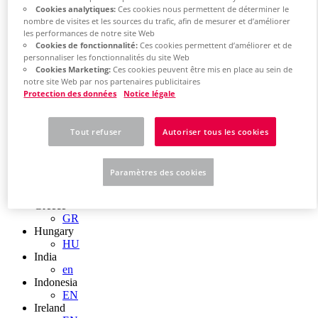
EN
Cookies analytiques:
Ces cookies nous permettent de déterminer le
Colombia
nombre de visites et les sources du trafic, afin de mesurer et d’améliorer
ES
les performances de notre site Web
Croatia
Cookies de fonctionnalité:
Ces cookies permettent d’améliorer et de
HR
personnaliser les fonctionnalités du site Web
Czech Republic
Cookies Marketing:
Ces cookies peuvent être mis en place au sein de
CZ
notre site Web par nos partenaires publicitaires
Denmark
Protection des données
Notice légale
DK
Finland
FI
Tout refuser
Autoriser tous les cookies
France
fr
Germany
Paramètres des cookies
de
en
Greece
GR
Hungary
HU
India
en
Indonesia
EN
Ireland