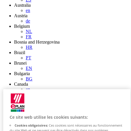
Australia
en
Austria
de
Belgium
NL
FR
Bosnia and Herzegovina
HR
Brazil
PT
Brunei
EN
Bulgaria
BG
Canada
en
FR
Chile
ES
China
ZH
Ce site web utilise les cookies suivants:
EN
Cookies obligatoires:
Ces cookies sont nécessaires au fonctionnement
China Taiwan
du site Web et ne peuvent pas être désactivés dans nos systèmes