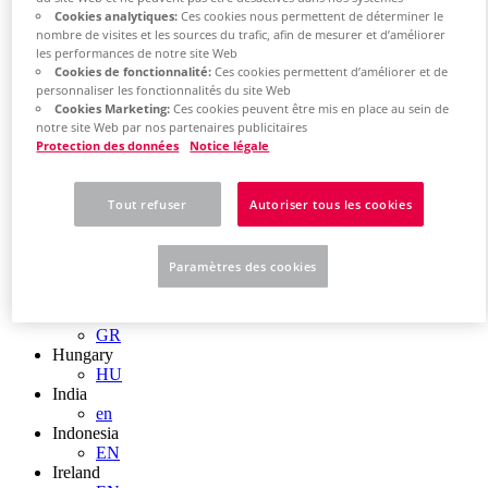
EN
Cookies analytiques:
Ces cookies nous permettent de déterminer le
Colombia
nombre de visites et les sources du trafic, afin de mesurer et d’améliorer
ES
les performances de notre site Web
Croatia
Cookies de fonctionnalité:
Ces cookies permettent d’améliorer et de
HR
personnaliser les fonctionnalités du site Web
Czech Republic
Cookies Marketing:
Ces cookies peuvent être mis en place au sein de
CZ
notre site Web par nos partenaires publicitaires
Denmark
Protection des données
Notice légale
DK
Finland
FI
Tout refuser
Autoriser tous les cookies
France
fr
Germany
Paramètres des cookies
de
en
Greece
GR
Hungary
HU
India
en
Indonesia
EN
Ireland