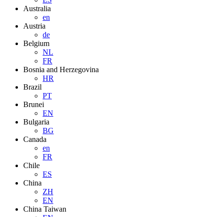
Australia
en
Austria
de
Belgium
NL
FR
Bosnia and Herzegovina
HR
Brazil
PT
Brunei
EN
Bulgaria
BG
Canada
en
FR
Chile
ES
China
ZH
EN
China Taiwan