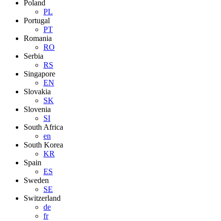
Poland
PL
Portugal
PT
Romania
RO
Serbia
RS
Singapore
EN
Slovakia
SK
Slovenia
SI
South Africa
en
South Korea
KR
Spain
ES
Sweden
SE
Switzerland
de
fr