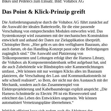
Bikes und Pedelecs zum Einsatz. Bild: Voltabox AG
Das Point & Klick-Prinzip greift
Die Anforderungsanalyse durch die Voltabox AG führt zunächst auf
die Auswahl der idealen Batteriezelle, für die eine passende
Verschaltung von entsprechenden Modulen entworfen wird. Das
Systemkonzept wird zusammen mit der mechanischen Konstruktion
entwickelt und anhand der Daten zur Zielapplikation überprüft.
Christopher Bern: „Hier geht es um den verfügbaren Bauraum, also
auch darum, ob das Handling-Konzept passt oder die Befestigungen
zugänglich sind.“ Die Auswahl und Platzierung von
Teilkomponenten und Leitungen erfolgt über die Harness Library,
die Voltabox als Komponentendatenbank selbst aufgebaut hat, und
die auch Zubehörteile wie Blindstopfen oder Kammerdichtungen
umfasst. „Wir können mit nur wenigen Klicks alles im Bauraum
platzieren, die Verschaltung des Last- und Kommunikationsteils ist
sehr schnell realisiert“, so Bern, der nicht nur den Austausch mit der
Mechanik, sondern auch das Zusammenspiel von
Elektroprojektierung und Kabelbaumdesign explizit anspricht: „Die
Harness-Schnittstelle zu Electric P8 ist ein Riesenvorteil und
erleichtert das Leben des Entwicklers ungemein. Wir können
automatisiert Vernetzungspläne übernehmen.“
Wirklich effizient lasse sich zudem auch die Ableitung der