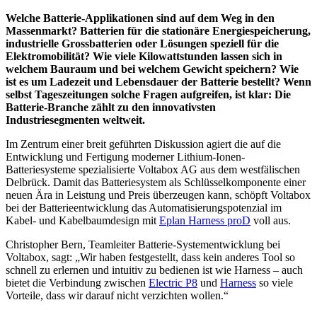
Welche Batterie-Applikationen sind auf dem Weg in den
Massenmarkt? Batterien für die stationäre Energiespeicherung,
industrielle Grossbatterien oder Lösungen speziell für die
Elektromobilität? Wie viele Kilowattstunden lassen sich in
welchem Bauraum und bei welchem Gewicht speichern? Wie
ist es um Ladezeit und Lebensdauer der Batterie bestellt? Wenn
selbst Tageszeitungen solche Fragen aufgreifen, ist klar: Die
Batterie-Branche zählt zu den innovativsten
Industriesegmenten weltweit.
Im Zentrum einer breit geführten Diskussion agiert die auf die
Entwicklung und Fertigung moderner Lithium-Ionen-
Batteriesysteme spezialisierte Voltabox AG aus dem westfälischen
Delbrück. Damit das Batteriesystem als Schlüsselkomponente einer
neuen Ära in Leistung und Preis überzeugen kann, schöpft Voltabox
bei der Batterieentwicklung das Automatisierungspotenzial im
Kabel- und Kabelbaumdesign mit
Eplan Harness proD
voll aus.
Christopher Bern, Teamleiter Batterie-Systementwicklung bei
Voltabox, sagt: „Wir haben festgestellt, dass kein anderes Tool so
schnell zu erlernen und intuitiv zu bedienen ist wie Harness – auch
bietet die Verbindung zwischen
Electric P8
und
Harness
so viele
Vorteile, dass wir darauf nicht verzichten wollen.“