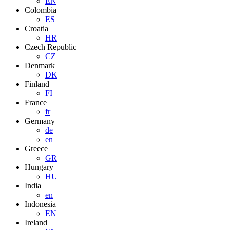
EN
Colombia
ES
Croatia
HR
Czech Republic
CZ
Denmark
DK
Finland
FI
France
fr
Germany
de
en
Greece
GR
Hungary
HU
India
en
Indonesia
EN
Ireland