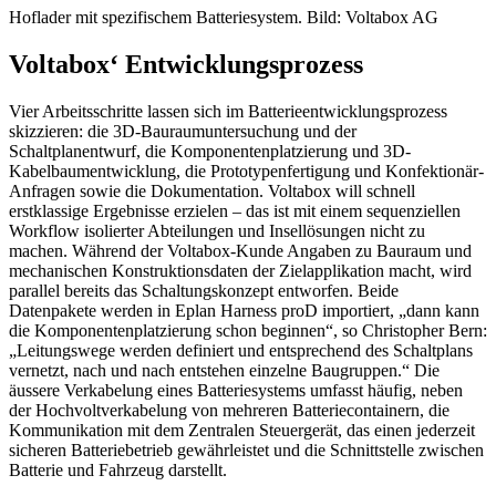
Hoflader mit spezifischem Batteriesystem. Bild: Voltabox AG
Voltabox‘ Entwicklungsprozess
Vier Arbeitsschritte lassen sich im Batterieentwicklungsprozess
skizzieren: die 3D-Bauraumuntersuchung und der
Schaltplanentwurf, die Komponentenplatzierung und 3D-
Kabelbaumentwicklung, die Prototypenfertigung und Konfektionär-
Anfragen sowie die Dokumentation. Voltabox will schnell
erstklassige Ergebnisse erzielen – das ist mit einem sequenziellen
Workflow isolierter Abteilungen und Insellösungen nicht zu
machen. Während der Voltabox-Kunde Angaben zu Bauraum und
mechanischen Konstruktionsdaten der Zielapplikation macht, wird
parallel bereits das Schaltungskonzept entworfen. Beide
Datenpakete werden in Eplan Harness proD importiert, „dann kann
die Komponentenplatzierung schon beginnen“, so Christopher Bern:
„Leitungswege werden definiert und entsprechend des Schaltplans
vernetzt, nach und nach entstehen einzelne Baugruppen.“ Die
äussere Verkabelung eines Batteriesystems umfasst häufig, neben
der Hochvoltverkabelung von mehreren Batteriecontainern, die
Kommunikation mit dem Zentralen Steuergerät, das einen jederzeit
sicheren Batteriebetrieb gewährleistet und die Schnittstelle zwischen
Batterie und Fahrzeug darstellt.