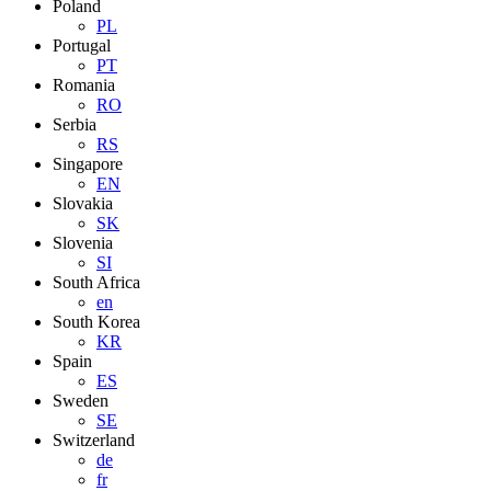
Poland
PL
Portugal
PT
Romania
RO
Serbia
RS
Singapore
EN
Slovakia
SK
Slovenia
SI
South Africa
en
South Korea
KR
Spain
ES
Sweden
SE
Switzerland
de
fr