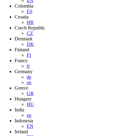
EN
Colombia
ES
Croatia
HR
Czech Republic
CZ
Denmark
DK
Finland
FI
France
fr
Germany
de
en
Greece
GR
Hungary
HU
India
en
Indonesia
EN
Ireland