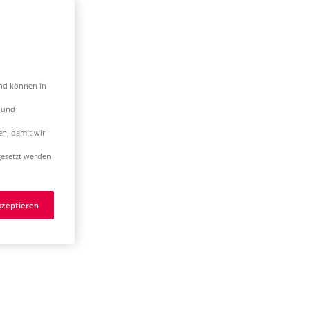
und können in
t und
en, damit wir
esetzt werden
kzeptieren