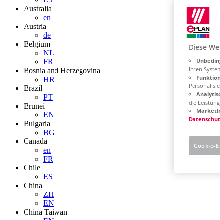
Australia
en
Austria
de
Belgium
Diese We
NL
Unbeding
FR
Ihren Syste
Bosnia and Herzegovina
Funktion
HR
Personalisie
Brazil
Analytis
PT
die Leistun
Brunei
Marketin
EN
Datenschut
Bulgaria
BG
Canada
Cookie-E
en
FR
Chile
ES
China
ZH
EN
China Taiwan