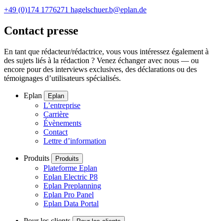
+49 (0)174 1776271
hagelschuer.b@eplan.de
Contact presse
En tant que rédacteur/rédactrice, vous vous intéressez également à
des sujets liés à la rédaction ? Venez échanger avec nous — ou
encore pour des interviews exclusives, des déclarations ou des
témoignages d’utilisateurs spécialisés.
Eplan
Eplan
L’entreprise
Carrière
Évènements
Contact
Lettre d’information
Produits
Produits
Plateforme Eplan
Eplan Electric P8
Eplan Preplanning
Eplan Pro Panel
Eplan Data Portal
Pour les clients