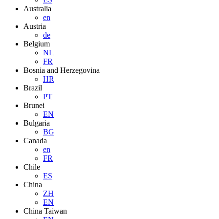
Australia
en
Austria
de
Belgium
NL
FR
Bosnia and Herzegovina
HR
Brazil
PT
Brunei
EN
Bulgaria
BG
Canada
en
FR
Chile
ES
China
ZH
EN
China Taiwan