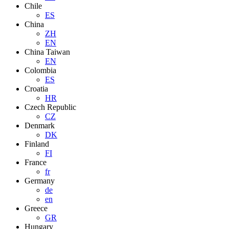
Chile
ES
China
ZH
EN
China Taiwan
EN
Colombia
ES
Croatia
HR
Czech Republic
CZ
Denmark
DK
Finland
FI
France
fr
Germany
de
en
Greece
GR
Hungary