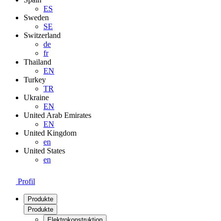
ES
Sweden
SE
Switzerland
de
fr
Thailand
EN
Turkey
TR
Ukraine
EN
United Arab Emirates
EN
United Kingdom
en
United States
en
Profil
Produkte
Produkte
Elektrokonstruktion