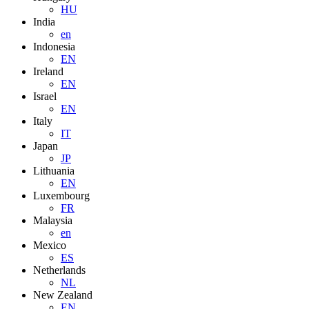
HU
India
en
Indonesia
EN
Ireland
EN
Israel
EN
Italy
IT
Japan
JP
Lithuania
EN
Luxembourg
FR
Malaysia
en
Mexico
ES
Netherlands
NL
New Zealand
EN